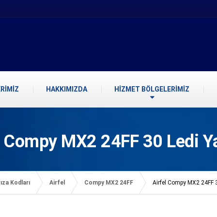
RİMİZ
HAKKIMIZDA
HİZMET BÖLGELERİMİZ
l Compy MX2 24FF 30 Ledi Y
ıza Kodları
Airfel
Compy MX2 24FF
Airfel Compy MX2 24FF 3