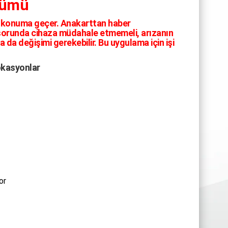
zümü
e konuma geçer. Anakarttan haber
ir sorunda cihaza müdahale etmemeli, arızanın
 da değişimi gerekebilir. Bu uygulama için işi
okasyonlar
or