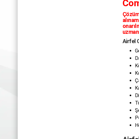
Com
Çözüm
alınam
onarılm
uzmanı
Airfel
G
D
K
K
Ç
K
D
T
Ş
P
H