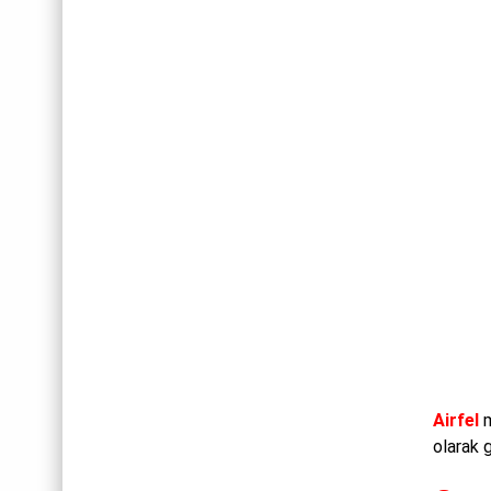
Airfel
m
olarak 