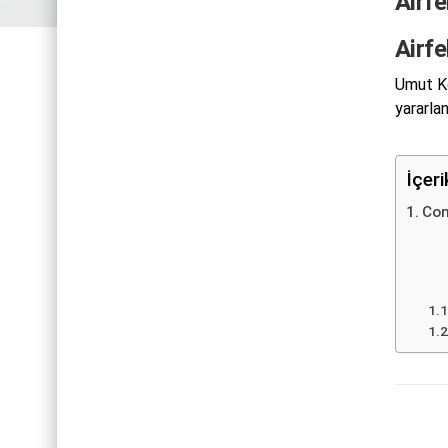
Airf
Airf
Umut Ko
yararlan
İçer
Com