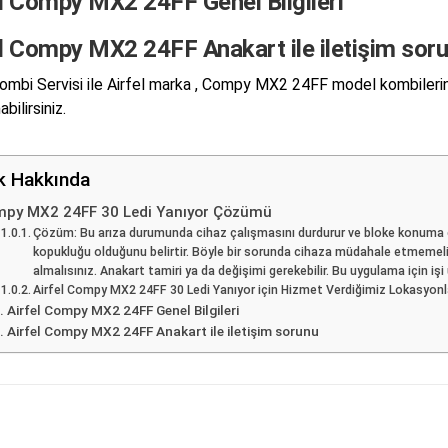
el Compy MX2 24FF Genel Bilgileri
el Compy MX2 24FF Anakart ile iletişim sor
mbi Servisi ile Airfel marka , Compy MX2 24FF model kombilerini
abilirsiniz.
ik Hakkında
py MX2 24FF 30 Ledi Yanıyor Çözümü
Çözüm: Bu arıza durumunda cihaz çalışmasını durdurur ve bloke konuma g
kopukluğu olduğunu belirtir. Böyle bir sorunda cihaza müdahale etmemeli
almalısınız. Anakart tamiri ya da değişimi gerekebilir. Bu uygulama için iş
Airfel Compy MX2 24FF 30 Ledi Yanıyor için Hizmet Verdiğimiz Lokasyonl
Airfel Compy MX2 24FF Genel Bilgileri
Airfel Compy MX2 24FF Anakart ile iletişim sorunu