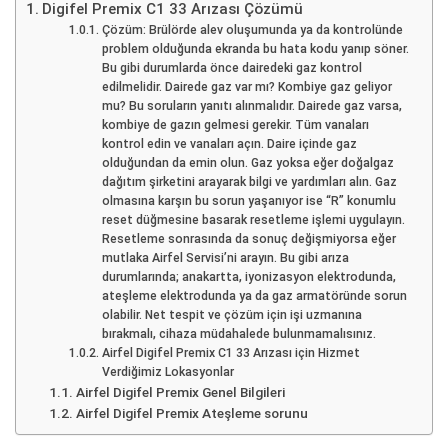
Digifel Premix C1 33 Arızası Çözümü
Çözüm: Brülörde alev oluşumunda ya da kontrolünde
problem olduğunda ekranda bu hata kodu yanıp söner.
Bu gibi durumlarda önce dairedeki gaz kontrol
edilmelidir. Dairede gaz var mı? Kombiye gaz geliyor
mu? Bu soruların yanıtı alınmalıdır. Dairede gaz varsa,
kombiye de gazın gelmesi gerekir. Tüm vanaları
kontrol edin ve vanaları açın. Daire içinde gaz
olduğundan da emin olun. Gaz yoksa eğer doğalgaz
dağıtım şirketini arayarak bilgi ve yardımları alın. Gaz
olmasına karşın bu sorun yaşanıyor ise “R” konumlu
reset düğmesine basarak resetleme işlemi uygulayın.
Resetleme sonrasında da sonuç değişmiyorsa eğer
mutlaka Airfel Servisi’ni arayın. Bu gibi arıza
durumlarında; anakartta, iyonizasyon elektrodunda,
ateşleme elektrodunda ya da gaz armatöründe sorun
olabilir. Net tespit ve çözüm için işi uzmanına
bırakmalı, cihaza müdahalede bulunmamalısınız.
Airfel Digifel Premix C1 33 Arızası için Hizmet
Verdiğimiz Lokasyonlar
Airfel Digifel Premix Genel Bilgileri
Airfel Digifel Premix Ateşleme sorunu