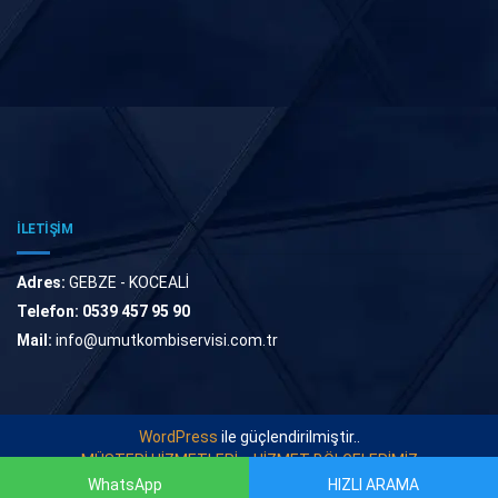
İLETİŞİM
Adres:
GEBZE - KOCEALİ
Telefon:
0539 457 95 90
Mail:
info@umutkombiservisi.com.tr
WordPress
ile güçlendirilmiştir..
MÜŞTERİ HİZMETLERİ
HİZMET BÖLGELERİMİZ
WhatsApp
HIZLI ARAMA
© 2022
UMUT KOMBİ SERVİSİ
. Tüm Hakları Saklıdır.