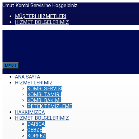
Umut Kombi Servisi'ne Hoşgeldiniz.
MÜŞTERİ HİZMETLERİ
HİZMET BÖLGELERİMİZ
MENÜ
ANA SAYFA
HİZMETLERİMİZ
KOMBİ SERVİSİ
KOMBİ TAMİRİ
KOMBİ BAKIMI
PETEK TEMİZLEME
HAKKIMIZDA
HİZMET BÖLGELERİMİZ
DARICA
GEBZE
KÖRFEZ