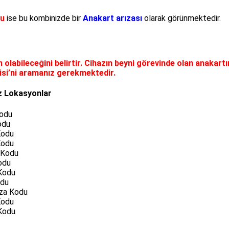
du
ise bu kombinizde bir
Anakart arızası
olarak görünmektedir.
olabileceğini belirtir. Cihazın beyni görevinde olan anakart
visi’ni aramanız gerekmektedir.
iz Lokasyonlar
Kodu
odu
Kodu
Kodu
a Kodu
odu
 Kodu
odu
ıza Kodu
Kodu
 Kodu