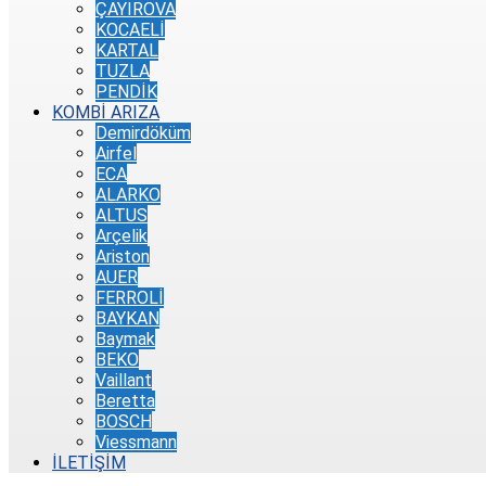
ÇAYIROVA
KOCAELİ
KARTAL
TUZLA
PENDİK
KOMBİ ARIZA
Demirdöküm
Airfel
ECA
ALARKO
ALTUS
Arçelik
Ariston
AUER
FERROLİ
BAYKAN
Baymak
BEKO
Vaillant
Beretta
BOSCH
Viessmann
İLETİŞİM