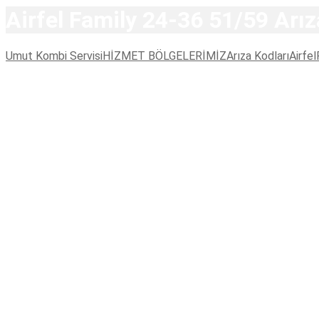
Airfel Family 24-36 51/59 Arı
Umut Kombi Servisi
HİZMET BÖLGELERİMİZ
Arıza Kodları
Airfel