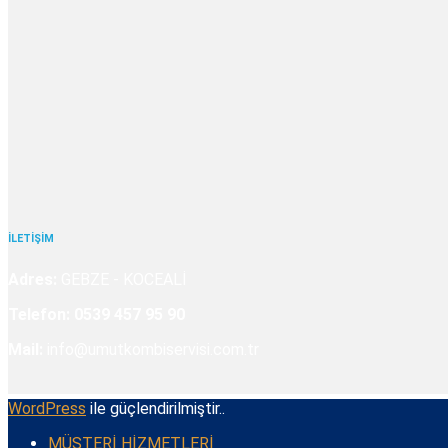
İLETİŞİM
Adres:
GEBZE - KOCEALİ
Telefon:
0539 457 95 90
Mail:
info@umutkombiservisi.com.tr
WordPress
ile güçlendirilmiştir..
MÜŞTERİ HİZMETLERİ