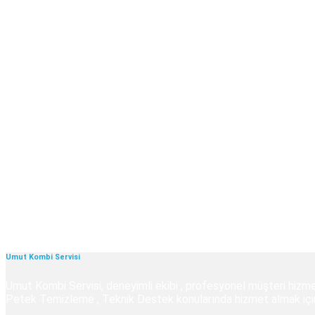
Umut Kombi Servisi
Umut Kombi Servisi, deneyimli ekibi , profesyonel müşteri hizmet
Petek Temizleme , Teknik Destek konularında hizmet almak için U