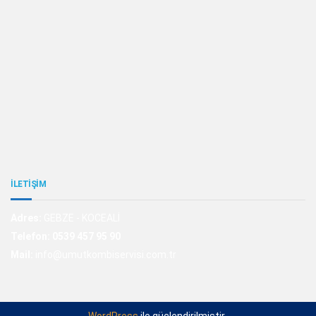
İLETİŞİM
Adres:
GEBZE - KOCEALİ
Telefon:
0539 457 95 90
Mail:
info@umutkombiservisi.com.tr