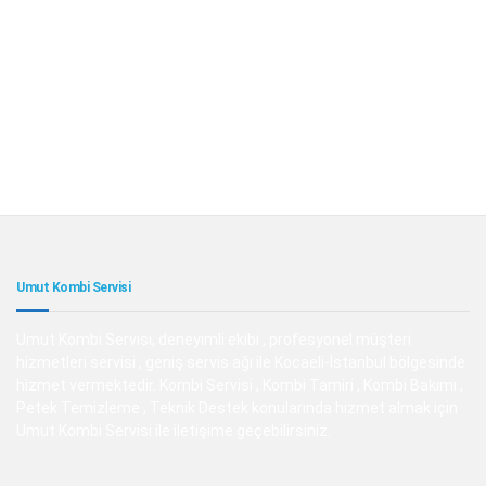
Umut Kombi Servisi
Umut Kombi Servisi, deneyimli ekibi , profesyonel müşteri
hizmetleri servisi , geniş servis ağı ile Kocaeli-İstanbul bölgesinde
hizmet vermektedir. Kombi Servisi , Kombi Tamiri , Kombi Bakımı ,
Petek Temizleme , Teknik Destek konularında hizmet almak için
Umut Kombi Servisi ile iletişime geçebilirsiniz.