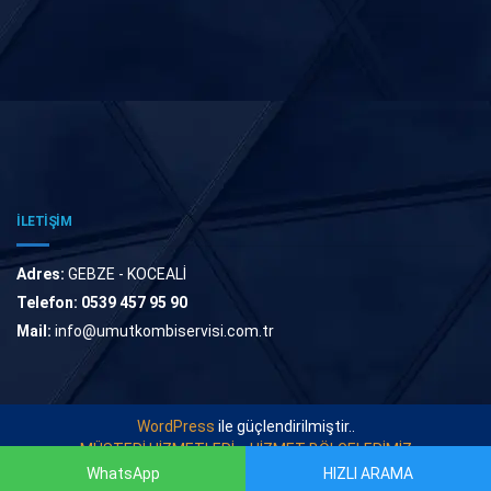
İLETİŞİM
Adres:
GEBZE - KOCEALİ
Telefon:
0539 457 95 90
Mail:
info@umutkombiservisi.com.tr
WordPress
ile güçlendirilmiştir..
MÜŞTERİ HİZMETLERİ
HİZMET BÖLGELERİMİZ
WhatsApp
HIZLI ARAMA
© 2022
UMUT KOMBİ SERVİSİ
. Tüm Hakları Saklıdır.