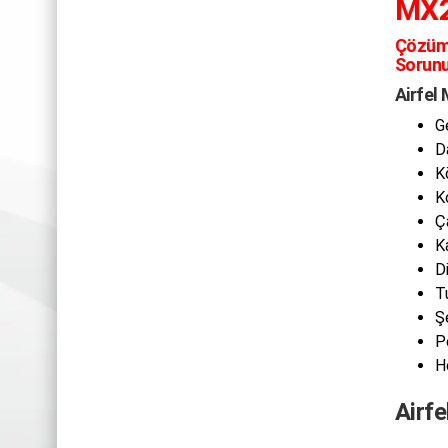
MX2
Çözüm
Sorunu
Airfel
G
D
K
K
Ç
K
D
T
Ş
P
H
Airfe