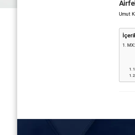
Airf
Umut Ko
İçer
MX2