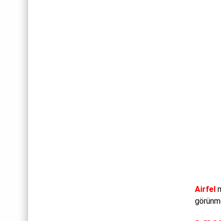
Airfel
m
görünme