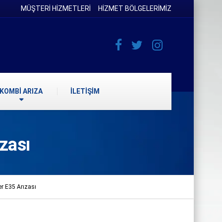
MÜŞTERİ HİZMETLERİ
HİZMET BÖLGELERİMİZ
KOMBİ ARIZA
İLETİŞİM
zası
r E35 Arızası