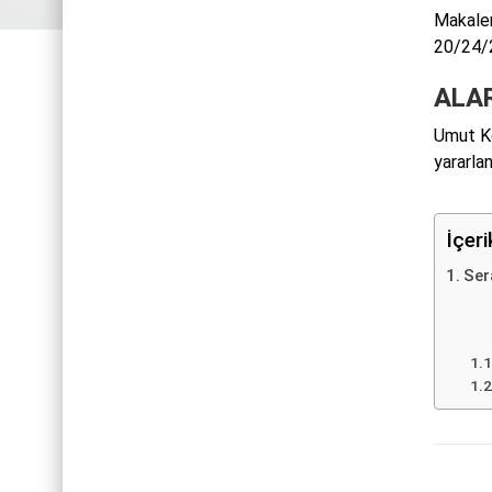
Makalem
20/24/2
ALAR
Umut Ko
yararlan
İçer
Ser