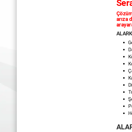
Ser
Çözüm
arıza 
arayar
ALARKO
G
D
K
K
Ç
K
D
T
Ş
P
H
ALAR