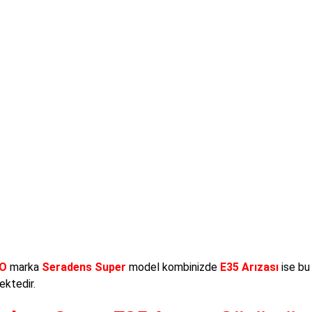
O
marka
Seradens Super
model kombinizde
E35 Arızası
ise bu
ktedir.