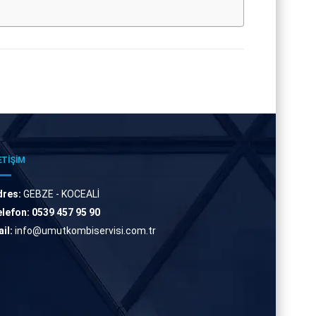
ETİŞİM
dres:
GEBZE - KOCEALİ
lefon:
0539 457 95 90
il:
info@umutkombiservisi.com.tr