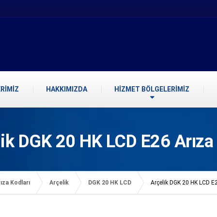
RİMİZ
HAKKIMIZDA
HİZMET BÖLGELERİMİZ
lik DGK 20 HK LCD E26 Arıza
ıza Kodları
Arçelik
DGK 20 HK LCD
Arçelik DGK 20 HK LCD E