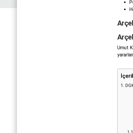
P
H
Arçel
Arçe
Umut Ko
yararlan
İçer
DGK