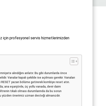
z için profesyonel servis hizmetlerimizden
mniyete alındığını anlatır. Bu gibi durumlarda önce
elidir. Vanalar kapalı şekilde ise açılması gerekir. Vanaları
ni RESET yazan bölüme getirerek kombiye reset atın.
a; ana eşanjörde, üç yollu vanada, devir daim
ltrenin tıkalı olması durumlarında da bu sorun
r. Bu yüzden önerimiz uzman desteği almanızdır.
r