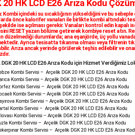
 20 HK LCD E26 Arıza Kodu Çözü
:
Kombi içindeki su sıcaklığının yükseldiğini ve bu sebeple c
rda önce kalorifer vanaları ile birlikte kombi altındaki tes
şekilde ise açılması gerekir. Vanaları kontrol edin kapalı 
ini RESET yazan bölüme getirerek kombiye reset atın. Re
n düzelmediği durumlarda; ana eşanjörde, üç yollu vanad
mektedir. Ayrıca tesisatta tıkanma olması veya filtrenin tı
ilir. Arıza ancak yerinde görülerek teşhis edilebilir ve on
zdır.
k DGK 20 HK LCD E26 Arıza Kodu için Hizmet Verdiğimiz Lo
ebze Kombi Servisi – Arçelik DGK 20 HK LCD E26 Arıza Kodu
arıca Kombi Servisi – Arçelik DGK 20 HK LCD E26 Arıza Kodu
örfez Kombi Servisi – Arçelik DGK 20 HK LCD E26 Arıza Kodu
ocaeli Kombi Servisi – Arçelik DGK 20 HK LCD E26 Arıza Kodu
ayırova Kombi Servisi – Arçelik DGK 20 HK LCD E26 Arıza Kodu
artal Kombi Servisi – Arçelik DGK 20 HK LCD E26 Arıza Kodu
ilovası Kombi Servisi – Arçelik DGK 20 HK LCD E26 Arıza Kodu
uzla Kombi Servisi – Arçelik DGK 20 HK LCD E26 Arıza Kodu
ekerpınar Kombi Servisi – Arçelik DGK 20 HK LCD E26 Arıza Kod