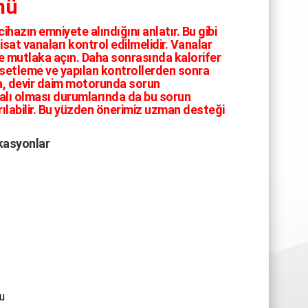
mü
ihazın emniyete alındığını anlatır. Bu gibi
isat vanaları kontrol edilmelidir. Vanalar
ise mutlaka açın. Daha sonrasında kalorifer
setleme ve yapılan kontrollerden sonra
a, devir daim motorunda sorun
kalı olması durumlarında da bu sorun
arılabilir. Bu yüzden önerimiz uzman desteği
kasyonlar
u