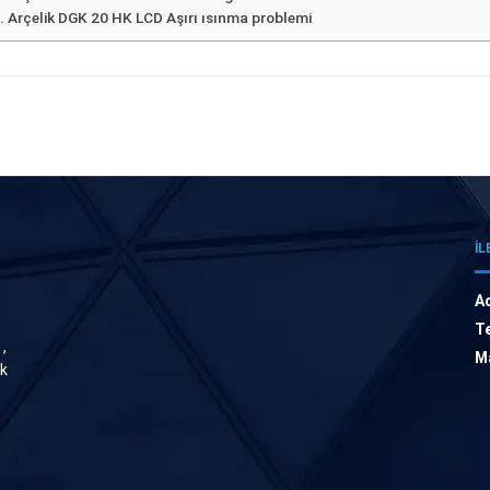
Arçelik DGK 20 HK LCD Aşırı ısınma problemi
İL
A
Te
,
Ma
ik