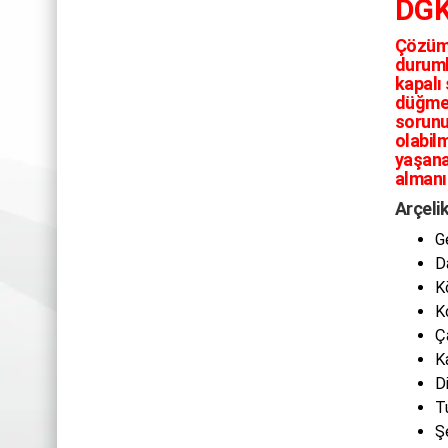
DGK
Çözüm
durumla
kapalı 
düğmes
sorunu
olabil
yaşanab
almanı
Arçeli
G
D
K
K
Ç
K
D
T
Ş