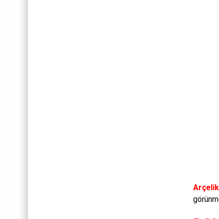
Arçelik
görünme