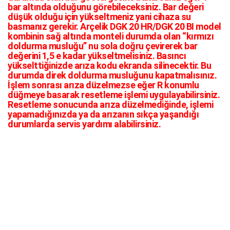
bar altında olduğunu görebileceksiniz. Bar değeri
düşük olduğu için yükseltmeniz yani cihaza su
basmanız gerekir. Arçelik DGK 20 HR/DGK 20 BI model
kombinin sağ altında monteli durumda olan “kırmızı
doldurma musluğu” nu sola doğru çevirerek bar
değerini 1,5 e kadar yükseltmelisiniz. Basıncı
yükselttiğinizde arıza kodu ekranda silinecektir. Bu
durumda direk doldurma musluğunu kapatmalısınız.
İşlem sonrası arıza düzelmezse eğer R konumlu
düğmeye basarak resetleme işlemi uygulayabilirsiniz.
Resetleme sonucunda arıza düzelmediğinde, işlemi
yapamadığınızda ya da arızanın sıkça yaşandığı
durumlarda servis yardımı alabilirsiniz.