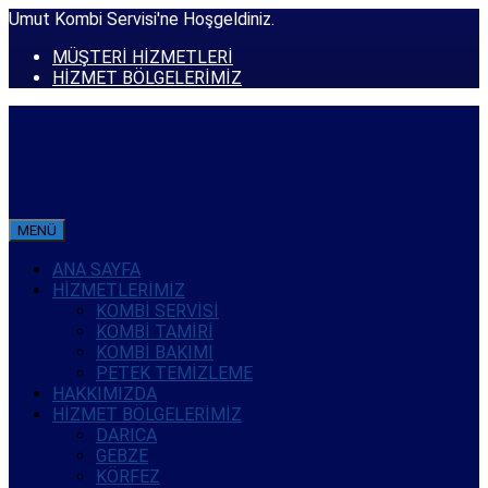
Umut Kombi Servisi'ne Hoşgeldiniz.
MÜŞTERİ HİZMETLERİ
HİZMET BÖLGELERİMİZ
MENÜ
ANA SAYFA
HİZMETLERİMİZ
KOMBİ SERVİSİ
KOMBİ TAMİRİ
KOMBİ BAKIMI
PETEK TEMİZLEME
HAKKIMIZDA
HİZMET BÖLGELERİMİZ
DARICA
GEBZE
KÖRFEZ