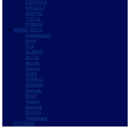
ÇAYIROVA
KOCAELİ
KARTAL
TUZLA
PENDİK
KOMBİ ARIZA
Demirdöküm
Airfel
ECA
ALARKO
ALTUS
Arçelik
Ariston
AUER
FERROLİ
BAYKAN
Baymak
BEKO
Vaillant
Beretta
BOSCH
Viessmann
İLETİŞİM