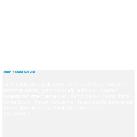
Umut Kombi Servisi
Umut Kombi Servisi, deneyimli ekibi , profesyonel müşteri
hizmetleri servisi , geniş servis ağı ile Kocaeli-İstanbul
bölgesinde hizmet vermektedir. Kombi Servisi , Kombi Tamiri ,
Kombi Bakımı , Petek Temizleme , Teknik Destek konularında
hizmet almak için Umut Kombi Servisi ile iletişime
geçebilirsiniz.