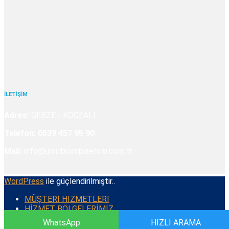
İLETİŞİM
Adres:
GEBZE - KOCEALİ
Telefon:
0539 457 95 90
Mail:
info@umutkombiservisi.com.tr
WordPress
ile güçlendirilmiştir..
MÜŞTERİ HİZMETLERİ
HİZMET BÖLGELERİMİZ
WhatsApp
HIZLI ARAMA
© 2022
UMUT KOMBİ SERVİSİ
. Tüm Hakları Saklıdır.