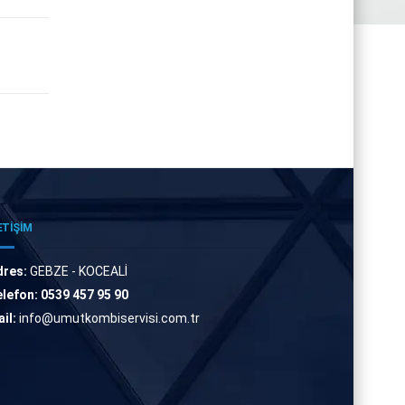
ETİŞİM
dres:
GEBZE - KOCEALİ
lefon:
0539 457 95 90
il:
info@umutkombiservisi.com.tr