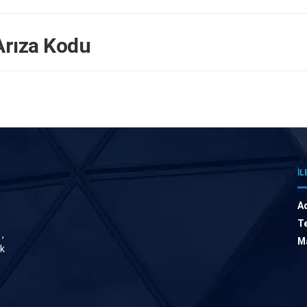
rıza Kodu
İL
A
Te
,
Ma
ik