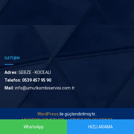
İLETİŞİM
Adres:
GEBZE - KOCEALİ
Telefon:
0539 457 95 90
Mail:
info@umutkombiservisi.com.tr
WordPress
ile güçlendirilmiştir..
MÜŞTERİ HİZMETLERİ
HİZMET BÖLGELERİMİZ
WhatsApp
HIZLI ARAMA
© 2022
UMUT KOMBİ SERVİSİ
. Tüm Hakları Saklıdır.