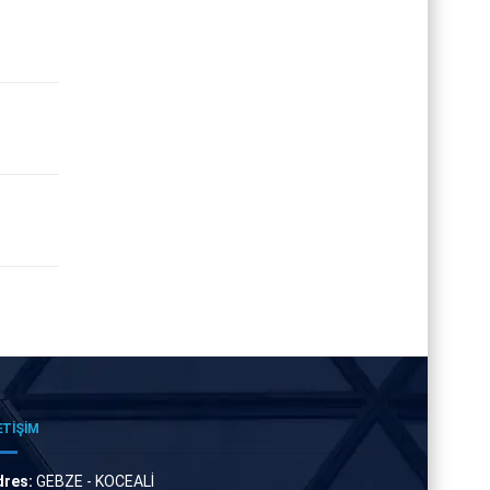
ETİŞİM
dres:
GEBZE - KOCEALİ