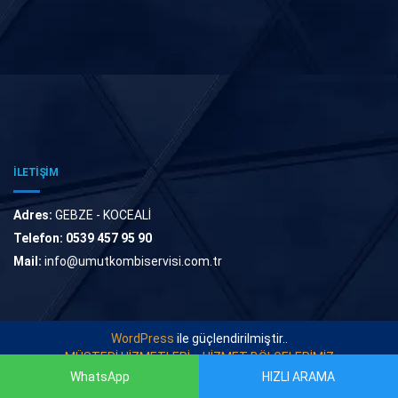
İLETİŞİM
Adres:
GEBZE - KOCEALİ
Telefon:
0539 457 95 90
Mail:
info@umutkombiservisi.com.tr
WordPress
ile güçlendirilmiştir..
MÜŞTERİ HİZMETLERİ
HİZMET BÖLGELERİMİZ
WhatsApp
HIZLI ARAMA
© 2022
UMUT KOMBİ SERVİSİ
. Tüm Hakları Saklıdır.