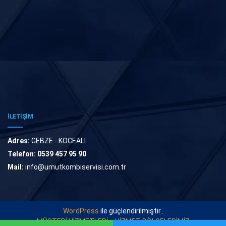
İLETİŞİM
Adres:
GEBZE - KOCEALİ
Telefon:
0539 457 95 90
Mail:
info@umutkombiservisi.com.tr
WordPress
ile güçlendirilmiştir..
MÜŞTERİ HİZMETLERİ
HİZMET BÖLGELERİMİZ