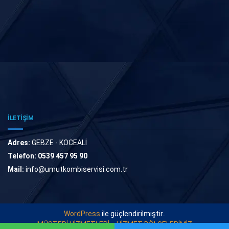
İLETİŞİM
Adres:
GEBZE - KOCEALİ
Telefon:
0539 457 95 90
Mail:
info@umutkombiservisi.com.tr
WordPress
ile güçlendirilmiştir..
MÜŞTERİ HİZMETLERİ
HİZMET BÖLGELERİMİZ