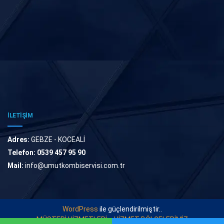
İLETİŞİM
Adres:
GEBZE - KOCEALİ
Telefon:
0539 457 95 90
Mail:
info@umutkombiservisi.com.tr
WordPress
ile güçlendirilmiştir..
MÜŞTERİ HİZMETLERİ
HİZMET BÖLGELERİMİZ