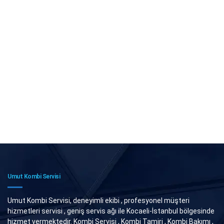
Umut Kombi Servisi
Umut Kombi Servisi, deneyimli ekibi , profesyonel müşteri
hizmetleri servisi , geniş servis ağı ile Kocaeli-İstanbul bölgesinde
hizmet vermektedir. Kombi Servisi , Kombi Tamiri , Kombi Bakımı ,