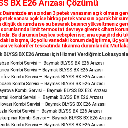
SS BX E26 Arızası Çözümü
:
Dairenizde en azından 3 petek vanasının açık olması ger
petek vanası açık ise birkaç petek vanasını açarak bir süre
ı düşük durumda ise su basarak basıncı yükseltmeniz gerek
 sorunlarında limit termostat devreye girerek cihazı koru
edir. Bu durumun başlıca sebepleri ise; ana eşanjördeki tı
aki sıkışma, üç yollu vanadaki konum değiştirme, üç yollu 
ası ve kalorifer tesisatında tıkanma durumlarıdır. Mutlak
 BLYSS BX E26 Arızası için Hizmet Verdiğimiz Lokasyonla
ebze Kombi Servisi – Baymak BLYSS BX E26 Arızası
arıca Kombi Servisi – Baymak BLYSS BX E26 Arızası
örfez Kombi Servisi – Baymak BLYSS BX E26 Arızası
ocaeli Kombi Servisi – Baymak BLYSS BX E26 Arızası
ayırova Kombi Servisi – Baymak BLYSS BX E26 Arızası
artal Kombi Servisi – Baymak BLYSS BX E26 Arızası
ilovası Kombi Servisi – Baymak BLYSS BX E26 Arızası
uzla Kombi Servisi – Baymak BLYSS BX E26 Arızası
ekerpınar Kombi Servisi – Baymak BLYSS BX E26 Arızası
endik Kombi Servisi – Baymak BLYSS BX E26 Arızası