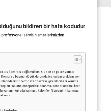
duğunu bildiren bir hata kodudur
n profesyonel servis hizmetlerimizden
r. Bu kontrolü sağlamalısınız. 3 ten az petek vanası
yin. Kombi su basıncı düşük durumda ise su basarak basıncı
unlarında limit termostat devreye girerek cihazı koruma
epleri ise; ana eşanjördeki tıkanma, sensör arızası, kart
u vananın ortada kalması, kalorifer filtresinin tıkanması
lısınız.
ata kodudur