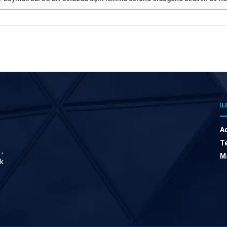
İL
A
Te
,
Ma
ik