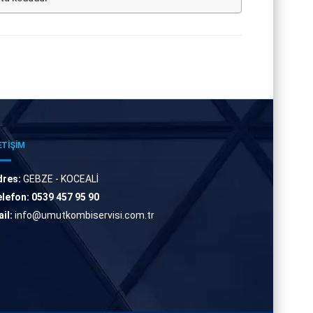
ETİŞİM
dres:
GEBZE - KOCEALİ
lefon:
0539 457 95 90
il:
info@umutkombiservisi.com.tr