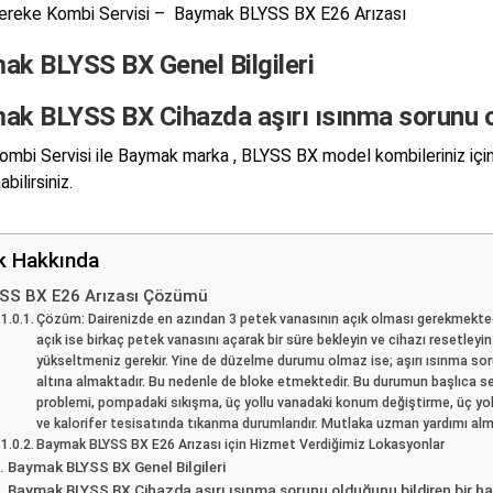
ereke Kombi Servisi – Baymak BLYSS BX E26 Arızası
ak BLYSS BX Genel Bilgileri
ak BLYSS BX Cihazda aşırı ısınma sorunu ol
mbi Servisi ile Baymak marka , BLYSS BX model kombileriniz içi
abilirsiniz.
ik Hakkında
SS BX E26 Arızası Çözümü
Çözüm: Dairenizde en azından 3 petek vanasının açık olması gerekmektedi
açık ise birkaç petek vanasını açarak bir süre bekleyin ve cihazı resetle
yükseltmeniz gerekir. Yine de düzelme durumu olmaz ise; aşırı ısınma sor
altına almaktadır. Bu nedenle de bloke etmektedir. Bu durumun başlıca seb
problemi, pompadaki sıkışma, üç yollu vanadaki konum değiştirme, üç yoll
ve kalorifer tesisatında tıkanma durumlarıdır. Mutlaka uzman yardımı alma
Baymak BLYSS BX E26 Arızası için Hizmet Verdiğimiz Lokasyonlar
Baymak BLYSS BX Genel Bilgileri
Baymak BLYSS BX Cihazda aşırı ısınma sorunu olduğunu bildiren bir h