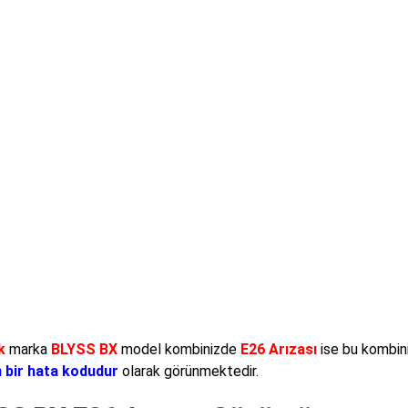
k
marka
BLYSS BX
model kombinizde
E26 Arızası
ise bu kombin
n bir hata kodudur
olarak görünmektedir.