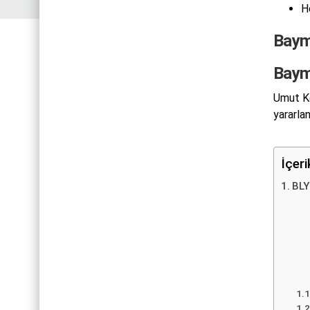
H
Baym
Baym
Umut Ko
yararlan
İçer
BLY