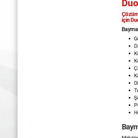
Duo
Çözüm
için Du
Baymak
G
D
K
K
Ç
K
D
T
Ş
P
H
Bayma
Makalem