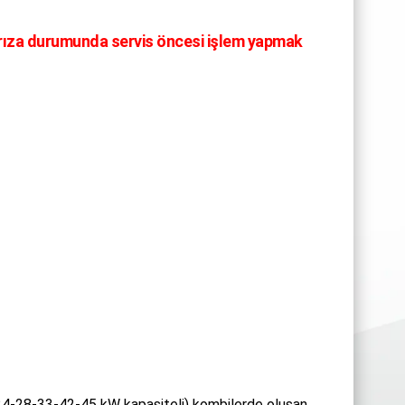
rıza durumunda servis öncesi işlem yapmak
4-28-33-42-45 kW kapasiteli) kombilerde oluşan