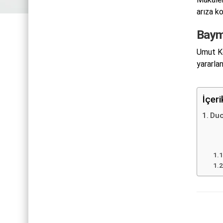
arıza ko
Baym
Umut Ko
yararlan
İçer
Duo