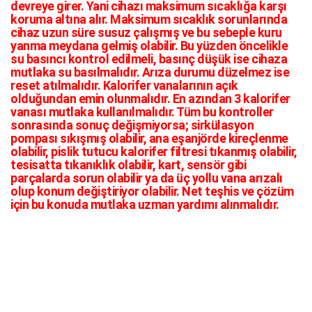
devreye girer. Yani cihazı maksimum sıcaklığa karşı
koruma altına alır. Maksimum sıcaklık sorunlarında
cihaz uzun süre susuz çalışmış ve bu sebeple kuru
yanma meydana gelmiş olabilir. Bu yüzden öncelikle
su basıncı kontrol edilmeli, basınç düşük ise cihaza
mutlaka su basılmalıdır. Arıza durumu düzelmez ise
reset atılmalıdır. Kalorifer vanalarının açık
olduğundan emin olunmalıdır. En azından 3 kalorifer
vanası mutlaka kullanılmalıdır. Tüm bu kontroller
sonrasında sonuç değişmiyorsa; sirkülasyon
pompası sıkışmış olabilir, ana eşanjörde kireçlenme
olabilir, pislik tutucu kalorifer filtresi tıkanmış olabilir,
tesisatta tıkanıklık olabilir, kart, sensör gibi
parçalarda sorun olabilir ya da üç yollu vana arızalı
olup konum değiştiriyor olabilir. Net teşhis ve çözüm
için bu konuda mutlaka uzman yardımı alınmalıdır.