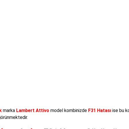
k
marka
Lambert Attivo
model kombinizde
F31 Hatası
ise bu k
görünmektedir.