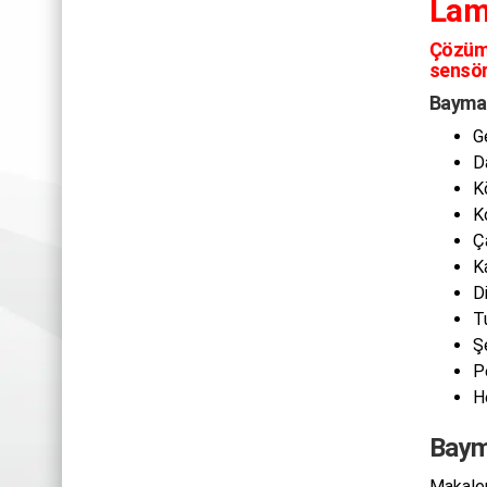
Lam
Çözüm
sensör
Baymak
G
D
K
K
Ç
K
D
T
Ş
P
H
Bayma
Makalem