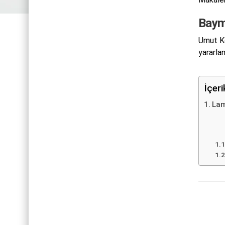
Baym
Umut Ko
yararlan
İçer
Lam