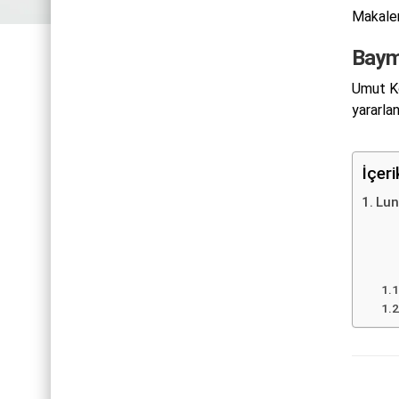
Makalem
Baym
Umut Ko
yararlan
İçer
Lun