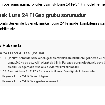
izde sunacağımız bilgiler Baymak Luna 24 Fi/31 Fi model hermetik
ak Luna 24 Fi Gaz grubu sorunudur
mbi Servisi ile Baymak marka , Luna 24 Fi model kombileriniz içi
abilirsiniz.
ik Hakkında
a 24 Fi F59 Arızası Çözümü
Çözüm: Kombide şebekeden gazı alarak bir kısmını brülöre gönderen ve b
armatörü ya da gaz valfi olarak da bilinir. Parçada sorun olduğunda veya 
alabilir. Bu aşamada mutlaka servis yardımı alınmalıdır.
Baymak Luna 24 Fi F59 Arızası için Hizmet Verdiğimiz Lokasyonlar
Baymak Luna 24 Fi Genel Bilgileri
Baymak Luna 24 Fi Gaz grubu sorunudur