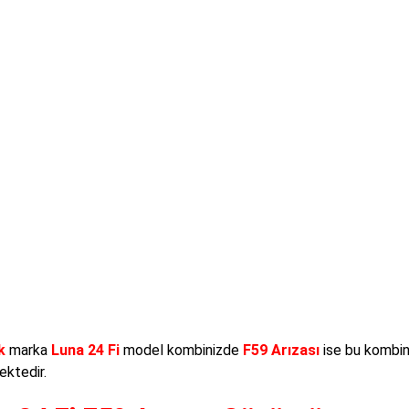
k
marka
Luna 24 Fi
model kombinizde
F59 Arızası
ise bu kombin
ktedir.