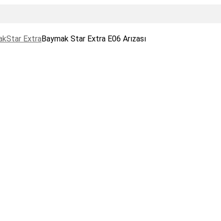
ak
Star Extra
Baymak Star Extra E06 Arızası