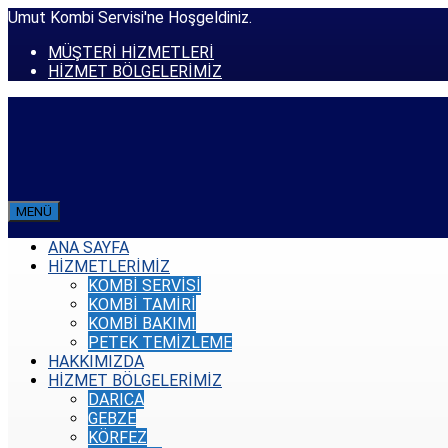
Umut Kombi Servisi'ne Hoşgeldiniz.
MÜŞTERİ HİZMETLERİ
HİZMET BÖLGELERİMİZ
MENÜ
ANA SAYFA
HİZMETLERİMİZ
KOMBİ SERVİSİ
KOMBİ TAMİRİ
KOMBİ BAKIMI
PETEK TEMİZLEME
HAKKIMIZDA
HİZMET BÖLGELERİMİZ
DARICA
GEBZE
KÖRFEZ