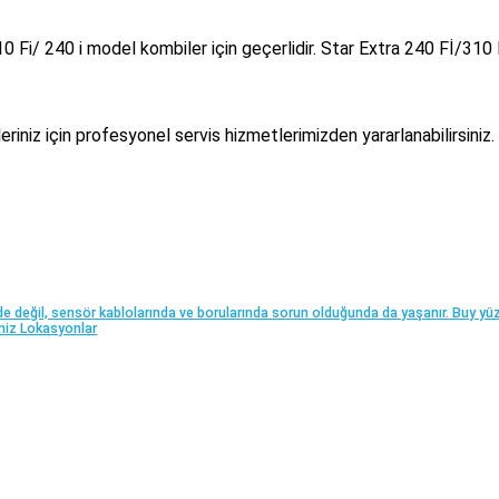
Fi/ 240 i model kombiler için geçerlidir. Star Extra 240 Fİ/310 
niz için profesyonel servis hizmetlerimizden yararlanabilirsiniz.
e değil, sensör kablolarında ve borularında sorun olduğunda da yaşanır. Buy y
miz Lokasyonlar