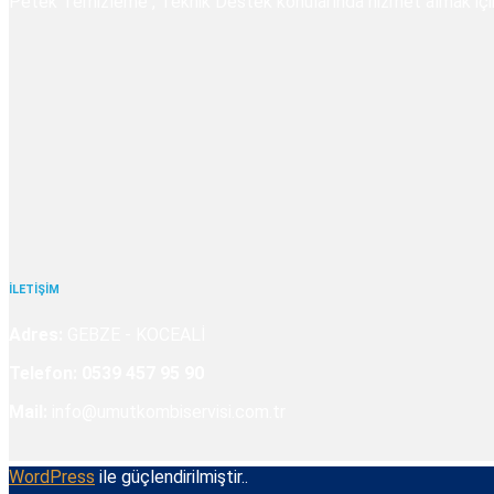
Petek Temizleme , Teknik Destek konularında hizmet almak için U
İLETİŞİM
Adres:
GEBZE - KOCEALİ
Telefon:
0539 457 95 90
Mail:
info@umutkombiservisi.com.tr
WordPress
ile güçlendirilmiştir..