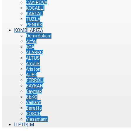
ÇAYIROVA
KOCAELİ
KARTAL
TUZLA
PENDİK
KOMBİ ARIZA
Demirdöküm
Airfel
ECA
ALARKO
ALTUS
Arçelik
Ariston
AUER
FERROLİ
BAYKAN
Baymak
BEKO
Vaillant
Beretta
BOSCH
Viessmann
İLETİŞİM