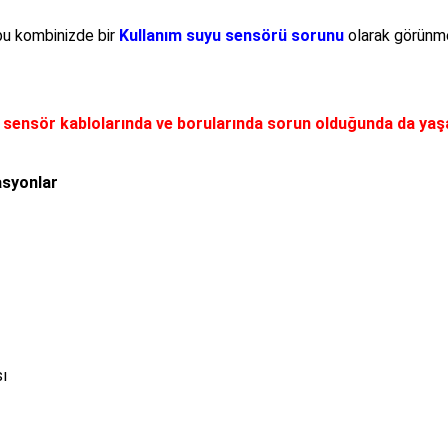
bu kombinizde bir
Kullanım suyu sensörü sorunu
olarak görünme
, sensör kablolarında ve borularında sorun olduğunda da ya
asyonlar
ı