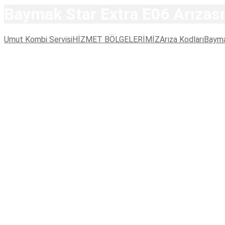
Baymak Star Extra E06 Arızası
Umut Kombi Servisi
HİZMET BÖLGELERİMİZ
Arıza Kodları
Baym