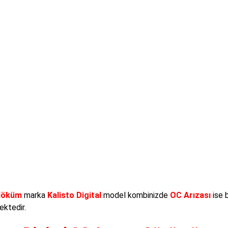
döküm
marka
Kalisto Digital
model kombinizde
OC Arızası
ise 
ktedir.