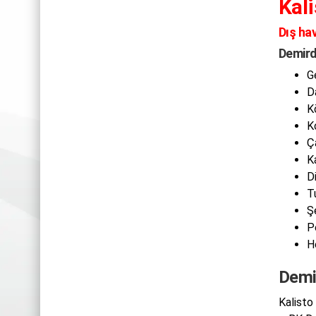
Kal
Dış ha
Demird
G
D
K
K
Ç
K
D
T
Ş
P
H
Demir
Kalisto