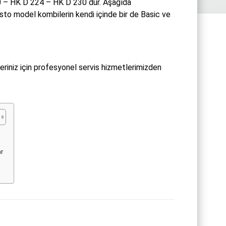
0 – HK D 224 – HK D 230 dur. Aşağıda
isto model kombilerin kendi içinde bir de Basic ve
riniz için profesyonel servis hizmetlerimizden
ar