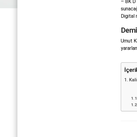
– BK D 
sunacağ
Digital 
Demir
Umut Ko
yararlan
İçer
Kal