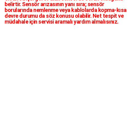
belirtir. Sensör arızasının yanı sıra; sensör
borularında nemlenme veya kablolarda kopma-kısa
devre durumu da söz konusu olabilir. Net tespit ve
müdahale için servisi aramalı yardım almalısınız.