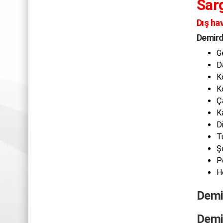
Sar
Dış ha
Demird
G
D
K
K
Ç
K
D
T
Ş
P
H
Demi
Demi