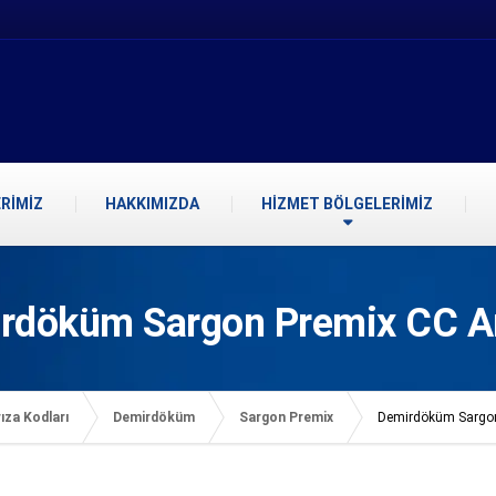
RİMİZ
HAKKIMIZDA
HİZMET BÖLGELERİMİZ
rdöküm Sargon Premix CC Ar
ıza Kodları
Demirdöküm
Sargon Premix
Demirdöküm Sargon