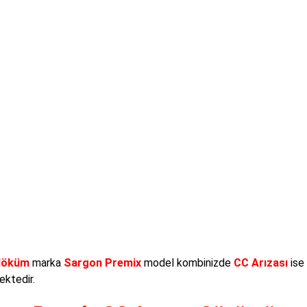
döküm
marka
Sargon Premix
model kombinizde
CC Arızası
ise
ktedir.