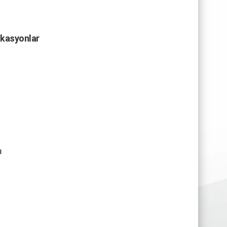
okasyonlar
ı