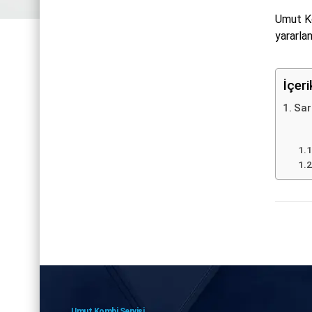
Umut Ko
yararlan
İçer
Sar
Umut Kombi Servisi