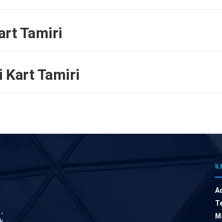
rt Tamiri
 Kart Tamiri
İL
A
Te
,
Ma
ik