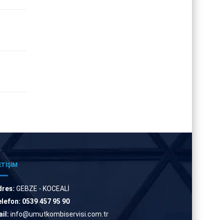
ETİŞİM
dres:
GEBZE - KOCEALİ
lefon:
0539 457 95 90
il:
info@umutkombiservisi.com.tr