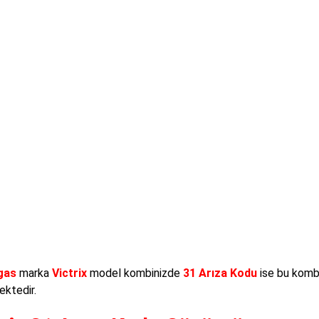
gas
marka
Victrix
model kombinizde
31 Arıza Kodu
ise bu kombi
ktedir.