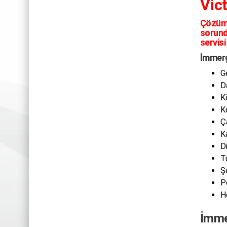
Vic
Çözüm
sorund
servisi
İmmerg
G
D
K
K
Ç
K
D
T
Ş
P
H
İmmer