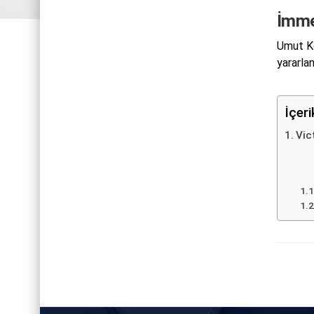
İmme
Umut Ko
yararlan
İçer
Vic