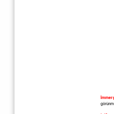
İmmer
görünme