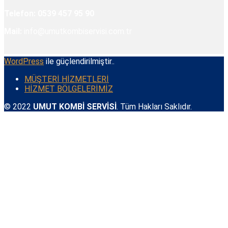
Telefon:
0539 457 95 90
Mail:
info@umutkombiservisi.com.tr
WordPress
ile güçlendirilmiştir..
MÜŞTERİ HİZMETLERİ
HİZMET BÖLGELERİMİZ
© 2022
UMUT KOMBİ SERVİSİ
. Tüm Hakları Saklıdır.