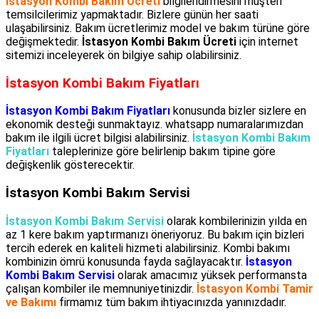
İstasyon Kombi Bakım Ücreti
bilgilendirmesini müşteri
temsilcilerimiz yapmaktadır. Bizlere günün her saati
ulaşabilirsiniz. Bakım ücretlerimiz model ve bakım türüne göre
değişmektedir.
İstasyon Kombi Bakım Ücreti
için internet
sitemizi inceleyerek ön bilgiye sahip olabilirsiniz.
İstasyon Kombi Bakım Fiyatları
İstasyon Kombi Bakım Fiyatları
konusunda bizler sizlere en
ekonomik desteği sunmaktayız. whatsapp numaralarımızdan
bakım ile ilgili ücret bilgisi alabilirsiniz.
İstasyon Kombi Bakım
Fiyatları
taleplerinize göre belirlenip bakım tipine göre
değişkenlik gösterecektir.
İstasyon Kombi Bakım Servisi
İstasyon Kombi Bakım Servisi
olarak kombilerinizin yılda en
az 1 kere bakım yaptırmanızı öneriyoruz. Bu bakım için bizleri
tercih ederek en kaliteli hizmeti alabilirsiniz. Kombi bakımı
kombinizin ömrü konusunda fayda sağlayacaktır.
İstasyon
Kombi Bakım Servisi
olarak amacımız yüksek performansta
çalışan kombiler ile memnuniyetinizdir.
İstasyon Kombi Tamir
ve Bakımı
firmamız tüm bakım ihtiyacınızda yanınızdadır.