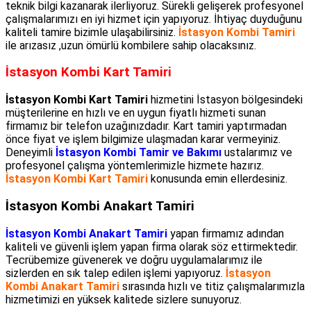
teknik bilgi kazanarak ilerliyoruz. Sürekli gelişerek profesyonel
çalışmalarımızı en iyi hizmet için yapıyoruz. İhtiyaç duyduğunu
kaliteli tamire bizimle ulaşabilirsiniz.
İstasyon Kombi Tamiri
ile arızasız ,uzun ömürlü kombilere sahip olacaksınız.
İstasyon Kombi Kart Tamiri
İstasyon Kombi Kart Tamiri
hizmetini İstasyon bölgesindeki
müşterilerine en hızlı ve en uygun fiyatlı hizmeti sunan
firmamız bir telefon uzağınızdadır. Kart tamiri yaptırmadan
önce fiyat ve işlem bilgimize ulaşmadan karar vermeyiniz.
Deneyimli
İstasyon Kombi Tamir ve Bakımı
ustalarımız ve
profesyonel çalışma yöntemlerimizle hizmete hazırız.
İstasyon Kombi Kart Tamiri
konusunda emin ellerdesiniz.
İstasyon Kombi Anakart Tamiri
İstasyon Kombi Anakart Tamiri
yapan firmamız adından
kaliteli ve güvenli işlem yapan firma olarak söz ettirmektedir.
Tecrübemize güvenerek ve doğru uygulamalarımız ile
sizlerden en sık talep edilen işlemi yapıyoruz.
İstasyon
Kombi Anakart Tamiri
sırasında hızlı ve titiz çalışmalarımızla
hizmetimizi en yüksek kalitede sizlere sunuyoruz.