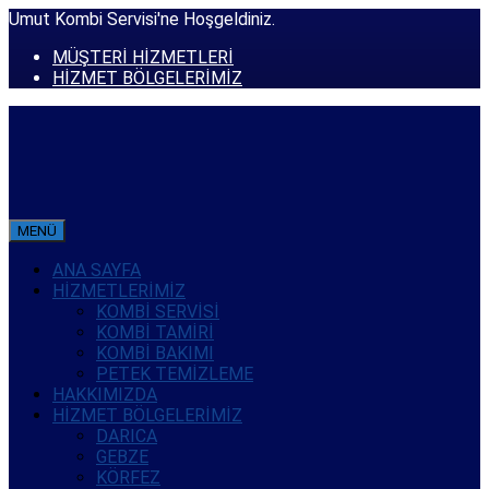
Umut Kombi Servisi'ne Hoşgeldiniz.
MÜŞTERİ HİZMETLERİ
HİZMET BÖLGELERİMİZ
MENÜ
ANA SAYFA
HİZMETLERİMİZ
KOMBİ SERVİSİ
KOMBİ TAMİRİ
KOMBİ BAKIMI
PETEK TEMİZLEME
HAKKIMIZDA
HİZMET BÖLGELERİMİZ
DARICA
GEBZE
KÖRFEZ