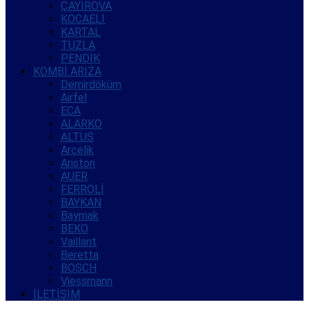
ÇAYIROVA
KOCAELİ
KARTAL
TUZLA
PENDİK
KOMBİ ARIZA
Demirdöküm
Airfel
ECA
ALARKO
ALTUS
Arçelik
Ariston
AUER
FERROLİ
BAYKAN
Baymak
BEKO
Vaillant
Beretta
BOSCH
Viessmann
İLETİŞİM