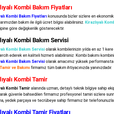
lıyalı Kombi Bakım Fiyatları
yalı Kombi Bakım Fiyatları
konusunda bizler sizlere en ekonomi
rımızdan bakım ile ilgili ücret bilgisi alabilirsiniz.
Kirazlıyalı Kom
ipine göre değişkenlik gösterecektir.
lıyalı Kombi Bakım Servisi
yalı Kombi Bakım Servisi
olarak kombilerinizin yılda en az 1 kere
 tercih ederek en kaliteli hizmeti alabilirsiniz. Kombi bakımı komb
yalı Kombi Bakım Servisi
olarak amacımız yüksek performansta ç
Tamir ve Bakımı
firmamız tüm bakım ihtiyacınızda yanınızdadır.
lıyalı Kombi Tamir
yalı Kombi Tamir
alanında uzman, detaylı teknik bilgiye sahip ek
larak güvenle bahsedilen firmamız profesyonel tamiri sizlere sun
a, yedek parçaya ve tecrübeye sahip firmamız bir telefonunuzla 
lıyalı Kombi Tamir Fiyatları