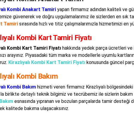
yalı Kombi Anakart Tamiri
yapan firmamız adından kaliteli ve gü
mize güvenerek ve doğru uygulamalarımız ile sizlerden en sık tal
t Tamiri
sırasında hızlı ve titiz çalışmalarımızla hizmetimizi en 
lıyalı Kombi Kart Tamiri Fiyatı
yalı Kombi Kart Tamiri Fiyatı
hakkında yedek parça ücretleri ve i
ızı arayınız. Piyasadaki tüm marka ve modellerle uyumlu kartlarımız
oruz.
Kirazlıyalı Kombi Kart Tamiri Fiyatı
konusunda güncel parça 
zlıyalı Kombi Bakım
yalı Kombi Bakım
hizmeti veren firmamız Kirazlıyalı bölgesindeki 
a birlikte detaylı teknik bilgimiz ve tecrübemiz ile sizlerin bakım 
Bakım
esnasında yıpranan ve bozulan parçalarda tamir desteği d
sek kalitede bakıma ulaşacaksınız.