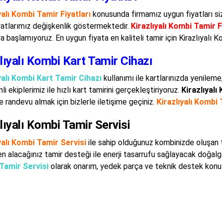
yalı Kombi Tamir Fiyatları
konusunda firmamız uygun fiyatları si
yatlarımız değişkenlik göstermektedir.
Kirazlıyalı Kombi Tamir F
başlamıyoruz. En uygun fiyata en kaliteli tamir için Kirazlıyalı Ko
lıyalı Kombi Kart Tamir Cihazı
yalı Kombi Kart Tamir Cihazı
kullanımı ile kartlarınızda yenilem
i ekiplerimiz ile hızlı kart tamirini gerçekleştiriyoruz.
Kirazlıyalı
ve randevu almak için bizlerle iletişime geçiniz.
Kirazlıyalı Kombi 
lıyalı Kombi Tamir Servisi
yalı Kombi Tamir Servisi
ile sahip olduğunuz kombinizde oluşan tü
en alacağınız tamir desteği ile enerji tasarrufu sağlayacak doğal
Tamir Servisi
olarak onarım, yedek parça ve teknik destek konula