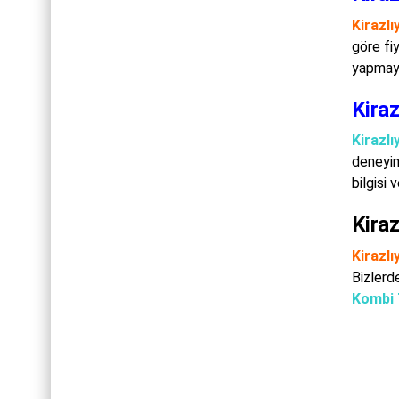
Kirazlı
göre fi
yapmaya 
Kiraz
Kirazlı
deneyiml
bilgisi 
Kiraz
Kirazlı
Bizlerd
Kombi 