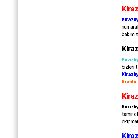
Kiraz
Kirazlı
numarala
bakım t
Kiraz
Kirazlı
bizleri
Kirazlı
Kombi 
Kiraz
Kirazlı
tamir o
ekipman
Kiraz