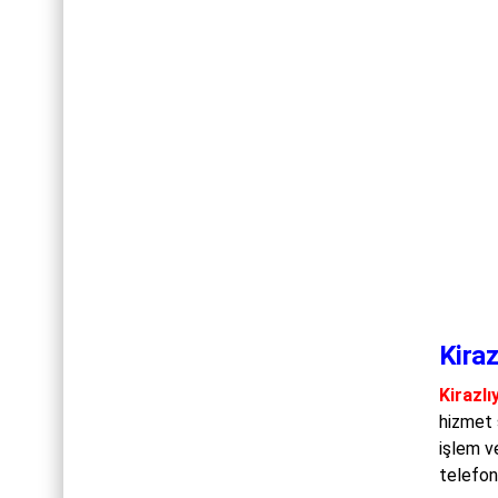
Kira
Kirazlı
hizmet s
işlem v
telefon 