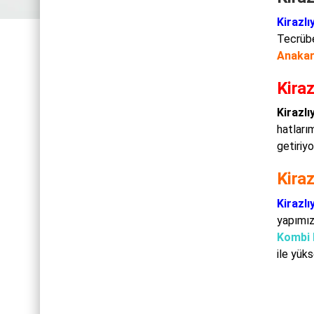
Kirazlı
Tecrübe
Anakar
Kiraz
Kirazlı
hatlarım
getiriy
Kira
Kirazlı
yapımızl
Kombi 
ile yük