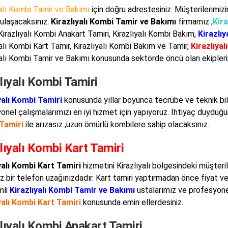
yalı Kombi Tamir ve Bakımı
için doğru adrestesiniz. Müşterilerimizi
 ulaşacaksınız.
Kirazlıyalı Kombi Tamir ve Bakımı
firmamız ;
Kira
 Kirazlıyalı Kombi Anakart Tamiri, Kirazlıyalı Kombi Bakım,
Kirazlıy
yalı Kombi Kart Tamir, Kirazlıyalı Kombi Bakım ve Tamir,
Kirazlıya
yalı Kombi Tamir ve Bakımı konusunda sektörde öncü olan ekipler
lıyalı Kombi Tamiri
yalı Kombi Tamiri
konusunda yıllar boyunca tecrübe ve teknik bilgi
nel çalışmalarımızı en iyi hizmet için yapıyoruz. İhtiyaç duyduğunu
Tamiri
ile arızasız ,uzun ömürlü kombilere sahip olacaksınız.
lıyalı Kombi Kart Tamiri
yalı Kombi Kart Tamiri
hizmetini Kirazlıyalı bölgesindeki müşteril
z bir telefon uzağınızdadır. Kart tamiri yaptırmadan önce fiyat v
mli
Kirazlıyalı Kombi Tamir ve Bakımı
ustalarımız ve profesyone
yalı Kombi Kart Tamiri
konusunda emin ellerdesiniz.
lıyalı Kombi Anakart Tamiri