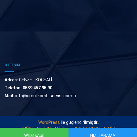
İLETİŞİM
Adres:
GEBZE - KOCEALİ
Telefon:
0539 457 95 90
Mail:
info@umutkombiservisi.com.tr
WordPress
ile güçlendirilmiştir..
MÜŞTERİ HİZMETLERİ
HİZMET BÖLGELERİMİZ
WhatsApp
HIZLI ARAMA
© 2022
UMUT KOMBİ SERVİSİ
. Tüm Hakları Saklıdır.