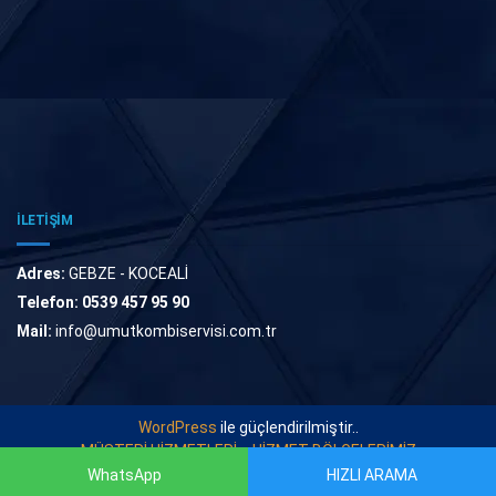
İLETİŞİM
Adres:
GEBZE - KOCEALİ
Telefon:
0539 457 95 90
Mail:
info@umutkombiservisi.com.tr
WordPress
ile güçlendirilmiştir..
MÜŞTERİ HİZMETLERİ
HİZMET BÖLGELERİMİZ
WhatsApp
HIZLI ARAMA
© 2022
UMUT KOMBİ SERVİSİ
. Tüm Hakları Saklıdır.