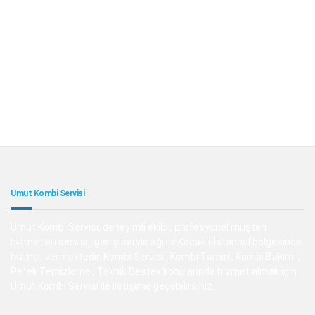
Umut Kombi Servisi
Umut Kombi Servisi, deneyimli ekibi , profesyonel müşteri
hizmetleri servisi , geniş servis ağı ile Kocaeli-İstanbul bölgesinde
hizmet vermektedir. Kombi Servisi , Kombi Tamiri , Kombi Bakımı ,
Petek Temizleme , Teknik Destek konularında hizmet almak için
Umut Kombi Servisi ile iletişime geçebilirsiniz.