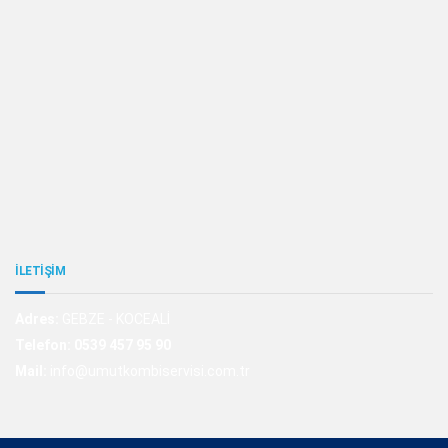
İLETİŞİM
Adres:
GEBZE - KOCEALİ
Telefon:
0539 457 95 90
Mail:
info@umutkombiservisi.com.tr