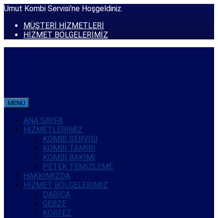
Umut Kombi Servisi'ne Hoşgeldiniz.
MÜŞTERİ HİZMETLERİ
HİZMET BÖLGELERİMİZ
MENÜ
ANA SAYFA
HİZMETLERİMİZ
KOMBİ SERVİSİ
KOMBİ TAMİRİ
KOMBİ BAKIMI
PETEK TEMİZLEME
HAKKIMIZDA
HİZMET BÖLGELERİMİZ
DARICA
GEBZE
KÖRFEZ