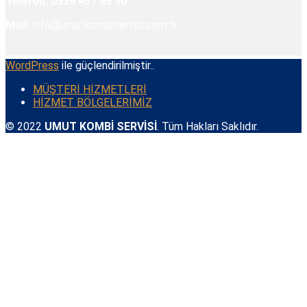
Telefon:
0539 457 95 90
Mail:
info@umutkombiservisi.com.tr
WordPress
ile güçlendirilmiştir..
MÜŞTERİ HİZMETLERİ
HİZMET BÖLGELERİMİZ
© 2022
UMUT KOMBİ SERVİSİ
. Tüm Hakları Saklıdır.