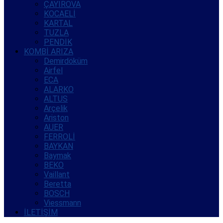
ÇAYIROVA
KOCAELİ
KARTAL
TUZLA
PENDİK
KOMBİ ARIZA
Demirdöküm
Airfel
ECA
ALARKO
ALTUS
Arçelik
Ariston
AUER
FERROLİ
BAYKAN
Baymak
BEKO
Vaillant
Beretta
BOSCH
Viessmann
İLETİŞİM