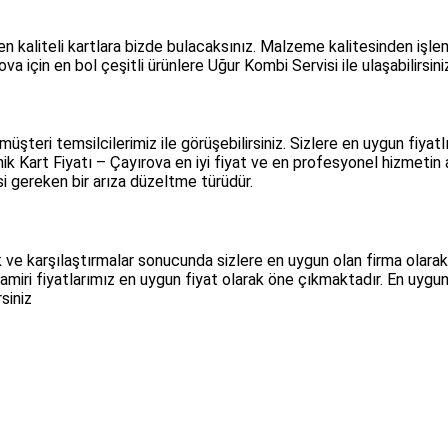
en kaliteli kartlara bizde bulacaksınız. Malzeme kalitesinden iş
a için en bol çeşitli ürünlere Uğur Kombi Servisi ile ulaşabilirsini
üşteri temsilcilerimiz ile görüşebilirsiniz. Sizlere en uygun fiya
nik Kart Fiyatı – Çayırova en iyi fiyat ve en profesyonel hizmetin
i gereken bir arıza düzeltme türüdür.
k ve karşılaştırmalar sonucunda sizlere en uygun olan firma olarak
miri fiyatlarımız en uygun fiyat olarak öne çıkmaktadır. En uygun 
siniz