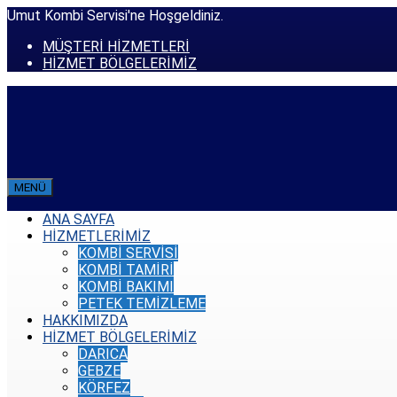
Umut Kombi Servisi'ne Hoşgeldiniz.
MÜŞTERİ HİZMETLERİ
HİZMET BÖLGELERİMİZ
MENÜ
ANA SAYFA
HİZMETLERİMİZ
KOMBİ SERVİSİ
KOMBİ TAMİRİ
KOMBİ BAKIMI
PETEK TEMİZLEME
HAKKIMIZDA
HİZMET BÖLGELERİMİZ
DARICA
GEBZE
KÖRFEZ