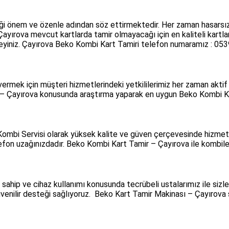
i önem ve özenle adından söz ettirmektedir. Her zaman hasarsız 
yırova mevcut kartlarda tamir olmayacağı için en kaliteli kartl
yiniz. Çayırova Beko Kombi Kart Tamiri telefon numaramız : 0539
ermek için müşteri hizmetlerindeki yetkililerimiz her zaman aktif
a – Çayırova konusunda araştırma yaparak en uygun Beko Kombi Kart
i Servisi olarak yüksek kalite ve güven çerçevesinde hizmet veriy
efon uzağınızdadır. Beko Kombi Kart Tamir – Çayırova ile kombiler
 sahip ve cihaz kullanımı konusunda tecrübeli ustalarımız ile sizl
e güvenilir desteği sağlıyoruz. Beko Kart Tamir Makinası – Çayır