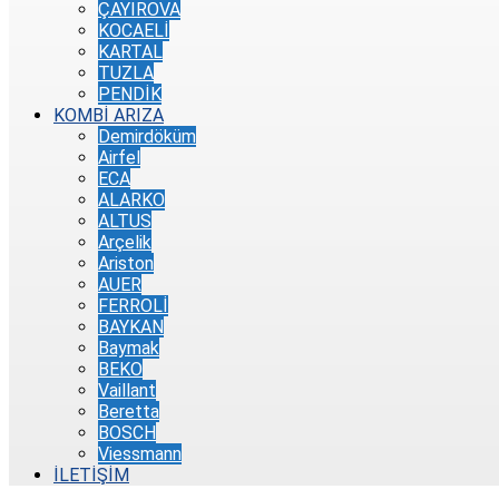
ÇAYIROVA
KOCAELİ
KARTAL
TUZLA
PENDİK
KOMBİ ARIZA
Demirdöküm
Airfel
ECA
ALARKO
ALTUS
Arçelik
Ariston
AUER
FERROLİ
BAYKAN
Baymak
BEKO
Vaillant
Beretta
BOSCH
Viessmann
İLETİŞİM