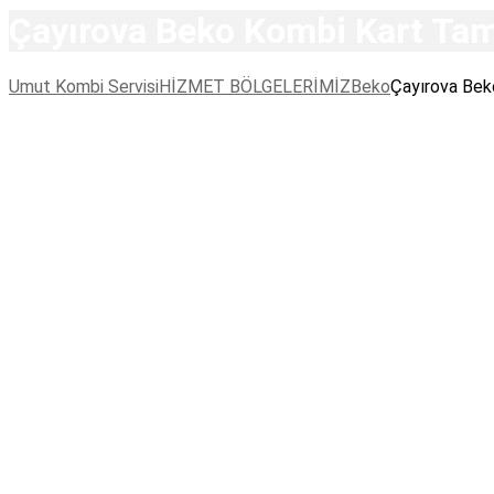
Çayırova Beko Kombi Kart Tam
Umut Kombi Servisi
HİZMET BÖLGELERİMİZ
Beko
Çayırova Bek