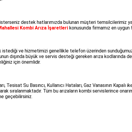
 isterseniz destek hatlarımızda bulunan müşteri temsilcilerimiz ya
Mahallesi Kombi Arıza İşaretleri
konusunda firmamız en uygun fi
 istediği ve hizmetimizi genellikle telefon üzerinden sunduğumuz
. Bunun dışında büyük ve servis desteği gereken arıza kodlarında
ğiniz için önemlidir.
rı, Tesisat Su Basıncı, Kullanıcı Hataları, Gaz Vanasının Kapalı 
arak sıralanmaktadır. Tüm bu arızaların kombi servislerince onar
 geçebilirsiniz.