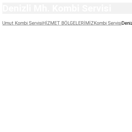
Denizli Mh. Kombi Servisi
Umut Kombi Servisi
HİZMET BÖLGELERİMİZ
Kombi Servisi
Deniz