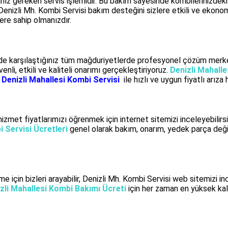
z gereken servis işlemidir. Bu bakım sayesinde kombilerinizdeki o
 Denizli Mh. Kombi Servisi bakım desteğini sizlere etkili ve ekon
re sahip olmanızdır.
de karşılaştığınız tüm mağduriyetlerde profesyonel çözüm merke
i, etkili ve kaliteli onarımı gerçekleştiriyoruz.
Denizli Mahalle
.
Denizli Mahallesi Kombi Servisi
ile hızlı ve uygun fiyatlı arıza h
met fiyatlarımızı öğrenmek için internet sitemizi inceleyebilirsi
 Servisi Ücretleri
genel olarak bakım, onarım, yedek parça değiş
e için bizleri arayabilir, Denizli Mh. Kombi Servisi web sitemizi inc
zli Mahallesi Kombi Bakımı Ücreti
için her zaman en yüksek kal