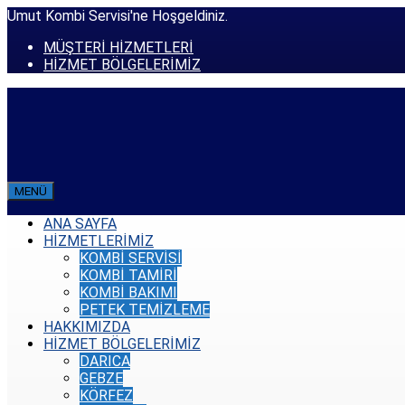
Umut Kombi Servisi'ne Hoşgeldiniz.
MÜŞTERİ HİZMETLERİ
HİZMET BÖLGELERİMİZ
MENÜ
ANA SAYFA
HİZMETLERİMİZ
KOMBİ SERVİSİ
KOMBİ TAMİRİ
KOMBİ BAKIMI
PETEK TEMİZLEME
HAKKIMIZDA
HİZMET BÖLGELERİMİZ
DARICA
GEBZE
KÖRFEZ