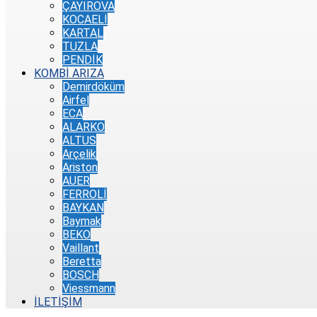
ÇAYIROVA
KOCAELİ
KARTAL
TUZLA
PENDİK
KOMBİ ARIZA
Demirdöküm
Airfel
ECA
ALARKO
ALTUS
Arçelik
Ariston
AUER
FERROLİ
BAYKAN
Baymak
BEKO
Vaillant
Beretta
BOSCH
Viessmann
İLETİŞİM