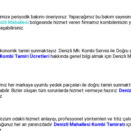
imize periyodik bakımı öneriyoruz. Yapacağımız bu bakım sayesind
izli Mahallesi
bölgesinde hizmet veren firmamız kombilerinizin y
şabilirsiniz.
konomik tamiri sunmaktayız. Denizli Mh. Kombi Servisi ile Doğru şe
 Kombi Tamiri Ücretleri
hakkında genel bilgi almak için Denizli 
mız her markaya uyumlu yedek parçaları ile doğru tamiri sunmakta
ilir. Bizler oluşan tüm sorunlarda hizmet vermeye hazırız.
Deniz
z.
züm odaklı hizmet anlayışı, profesyonel yöntemleri ve titiz çalı
ğunuz her an yanınızdadır.
Denizli Mahallesi Kombi Tamiratı
içi
z.