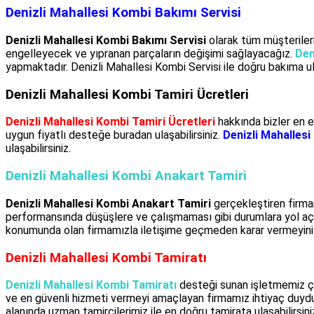
Denizli Mahallesi Kombi Bakımı Servisi
Denizli Mahallesi Kombi Bakımı Servisi
olarak tüm müşteriler
engelleyecek ve yıpranan parçaların değişimi sağlayacağız.
Den
yapmaktadır. Denizli Mahallesi Kombi Servisi ile doğru bakıma ula
Denizli Mahallesi Kombi Tamiri Ücretleri
Denizli Mahallesi Kombi Tamiri Ücretleri
hakkında bizler en e
uygun fiyatlı desteğe buradan ulaşabilirsiniz.
Denizli Mahallesi
ulaşabilirsiniz.
Denizli Mahallesi Kombi Anakart Tamiri
Denizli Mahallesi Kombi Anakart Tamiri
gerçekleştiren firma
performansında düşüşlere ve çalışmaması gibi durumlara yol açab
konumunda olan firmamızla iletişime geçmeden karar vermeyini
Denizli Mahallesi Kombi Tamiratı
Denizli Mahallesi Kombi Tamiratı
desteği sunan işletmemiz çö
ve en güvenli hizmeti vermeyi amaçlayan firmamız ihtiyaç duydu
alanında uzman tamircilerimiz ile en doğru tamirata ulaşabilirsini