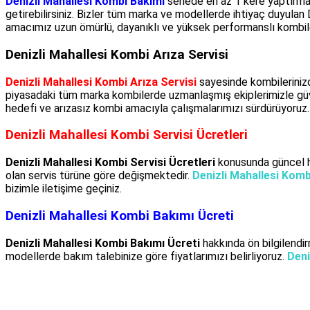
Denizli Mahallesi Kombi Bakımı
senede en az 1 kere yaptırmanı
getirebilirsiniz. Bizler tüm marka ve modellerde ihtiyaç duyulan
amacımız uzun ömürlü, dayanıklı ve yüksek performanslı kombile
Denizli Mahallesi Kombi Arıza Servisi
Denizli Mahallesi Kombi Arıza Servisi
sayesinde kombileriniz
piyasadaki tüm marka kombilerde uzmanlaşmış ekiplerimizle güvenl
hedefi ve arızasız kombi amacıyla çalışmalarımızı sürdürüyoruz
Denizli Mahallesi Kombi Servisi Ücretleri
Denizli Mahallesi Kombi Servisi Ücretleri
konusunda güncel hiz
olan servis türüne göre değişmektedir.
Denizli Mahallesi Kombi
bizimle iletişime geçiniz.
Denizli Mahallesi Kombi Bakımı Ücreti
Denizli Mahallesi Kombi Bakımı Ücreti
hakkında ön bilgilendirm
modellerde bakım talebinize göre fiyatlarımızı belirliyoruz.
Deni