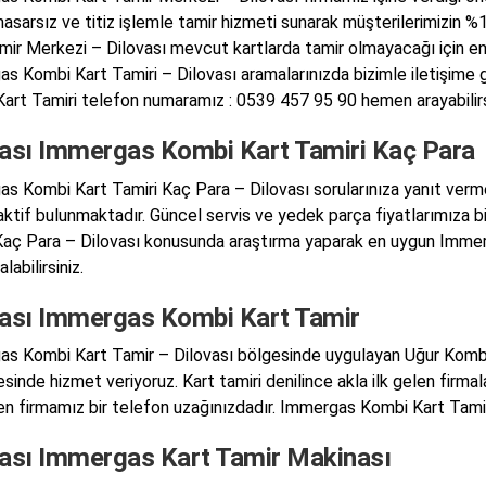
asarsız ve titiz işlemle tamir hizmeti sunarak müşterilerimizin
mir Merkezi – Dilovası mevcut kartlarda tamir olmayacağı için en 
s Kombi Kart Tamiri – Dilovası aramalarınızda bizimle iletişime
art Tamiri telefon numaramız : 0539 457 95 90 hemen arayabilirs
vası Immergas Kombi Kart Tamiri Kaç Para
s Kombi Kart Tamiri Kaç Para – Dilovası sorularınıza yanıt vermek
ktif bulunmaktadır. Güncel servis ve yedek parça fiyatlarımıza bi
Kaç Para – Dilovası konusunda araştırma yaparak en uygun Immer
labilirsiniz.
vası Immergas Kombi Kart Tamir
s Kombi Kart Tamir – Dilovası bölgesinde uygulayan Uğur Kombi 
inde hizmet veriyoruz. Kart tamiri denilince akla ilk gelen firmala
en firmamız bir telefon uzağınızdadır. Immergas Kombi Kart Tamir 
vası Immergas Kart Tamir Makinası