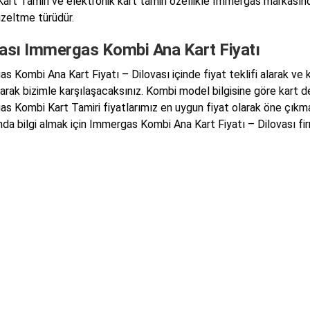
art Tamiri ve elektronik kart tamiri özellikle Immergas markasın
üzeltme türüdür.
vası Immergas Kombi Ana Kart Fiyatı
s Kombi Ana Kart Fiyatı – Dilovası içinde fiyat teklifi alarak ve 
larak bizimle karşılaşacaksınız. Kombi model bilgisine göre kart de
s Kombi Kart Tamiri fiyatlarımız en uygun fiyat olarak öne çıkmak
da bilgi almak için Immergas Kombi Ana Kart Fiyatı – Dilovası firm