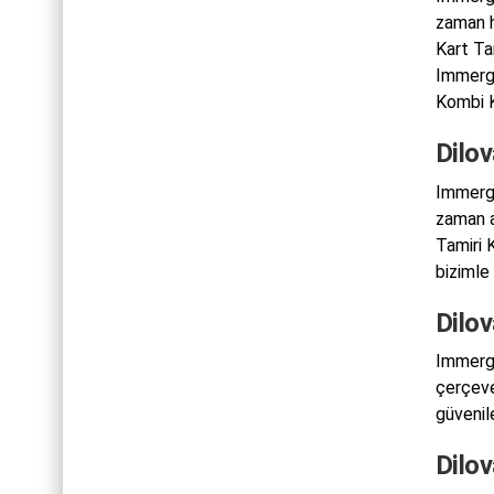
zaman h
Kart Ta
Immerga
Kombi K
Dilo
Immerga
zaman a
Tamiri 
bizimle a
Dilo
Immerga
çerçeves
güvenil
Dilo