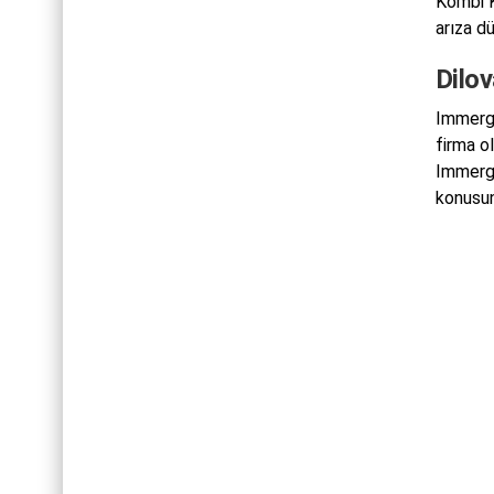
Kombi K
arıza d
Dilo
Immerga
firma o
Immerga
konusun