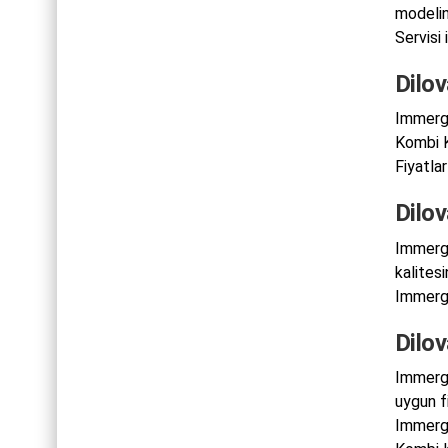
modelin
Servisi 
Dilo
Immerga
Kombi K
Fiyatlar
Dilo
Immerga
kalites
Immergas
Dilo
Immergas
uygun f
Immerga