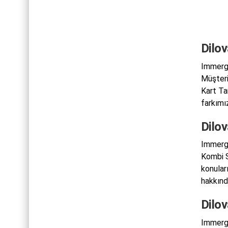
Dilo
Immerga
Müşteri
Kart Ta
farkımız
Dilo
Immerga
Kombi S
konular
hakkınd
Dilo
Immerga