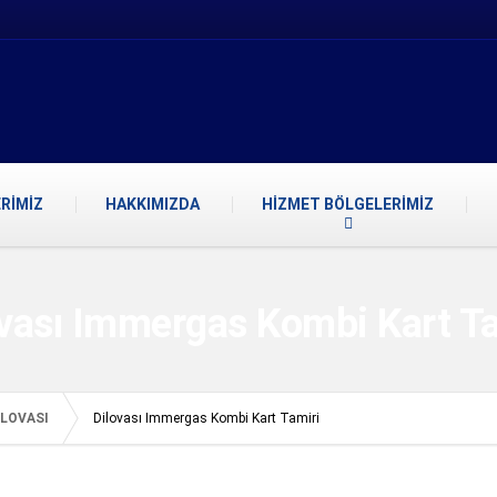
RİMİZ
HAKKIMIZDA
HİZMET BÖLGELERİMİZ
ovası Immergas Kombi Kart Ta
İLOVASI
Dilovası Immergas Kombi Kart Tamiri