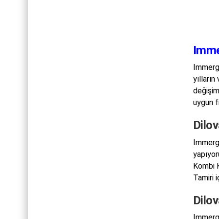
Imme
Immerga
yılların
değişim
uygun fi
Dilov
Immerga
yapıyor
Kombi K
Tamiri i
Dilo
Immerga