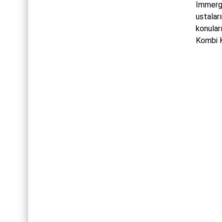
Immerga
ustaları
konular
Kombi K