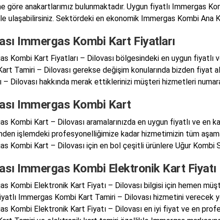
e göre anakartlarımız bulunmaktadır. Uygun fiyatlı Immergas Ko
ile ulaşabilirsiniz. Sektördeki en ekonomik Immergas Kombi Ana Kart
vası Immergas Kombi Kart Fiyatları
s Kombi Kart Fiyatları – Dilovası bölgesindeki en uygun fiyatlı v
art Tamiri – Dilovası gerekse değişim konularında bizden fiyat 
ı – Dilovası hakkında merak ettiklerinizi müşteri hizmetleri numara
vası Immergas Kombi Kart
s Kombi Kart – Dilovası aramalarınızda en uygun fiyatlı ve en kal
inden işlemdeki profesyonelliğimize kadar hizmetimizin tüm aşamala
 Kombi Kart – Dilovası için en bol çeşitli ürünlere Uğur Kombi Serv
vası Immergas Kombi Elektronik Kart Fiyatı
 Kombi Elektronik Kart Fiyatı – Dilovası bilgisi için hemen müşteri
iyatlı Immergas Kombi Kart Tamiri – Dilovası hizmetini verecek yetk
s Kombi Elektronik Kart Fiyatı – Dilovası en iyi fiyat ve en prof