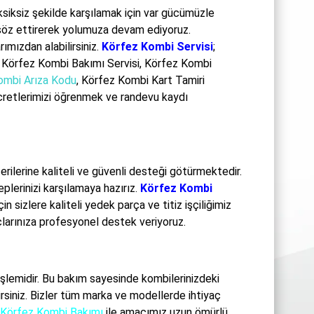
eksiksiz şekilde karşılamak için var gücümüzle
 söz ettirerek yolumuza devam ediyoruz.
ımızdan alabilirsiniz.
Körfez Kombi Servisi
;
Körfez Kombi Bakımı Servisi
, Körfez Kombi
ombi Arıza Kodu
, Körfez Kombi Kart Tamiri
cretlerimizi öğrenmek ve randevu kaydı
ilerine kaliteli ve güvenli desteği götürmektedir.
plerinizi karşılamaya hazırız.
Körfez Kombi
sizlere kaliteli yedek parça ve titiz işçiliğimiz
larınıza profesyonel destek veriyoruz.
şlemidir. Bu bakım sayesinde kombilerinizdeki
lirsiniz. Bizler tüm marka ve modellerde ihtiyaç
Körfez Kombi Bakımı
ile amacımız uzun ömürlü,