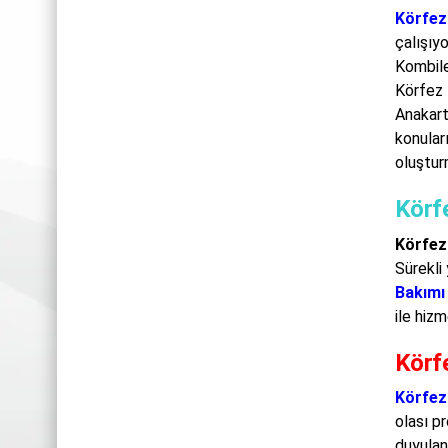
Körfez
çalışıy
Kombile
Körfez 
Anakart
konular
oluştur
Körf
Körfez
Sürekli 
Bakımı
ile hiz
Körf
Körfez
olası p
duyulan