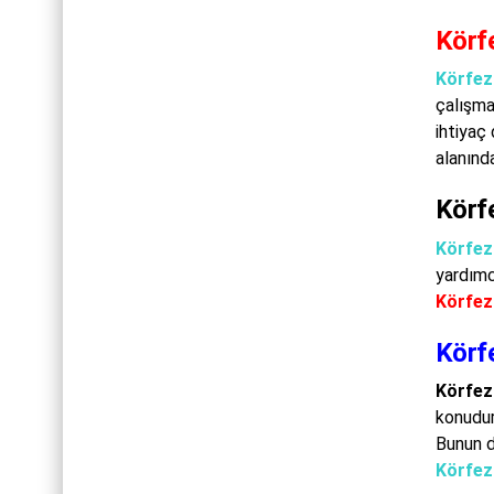
Körf
Körfez
çalışma
ihtiyaç
alanında
Körfe
Körfez 
yardımc
Körfez 
Körf
Körfez
konudur
Bunun d
Körfez