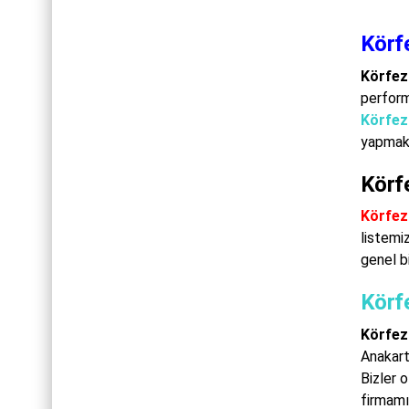
Körf
Körfez
perform
Körfez
yapmakt
Körfe
Körfez
listemiz
genel bi
Körf
Körfez
Anakart
Bizler 
firmamı