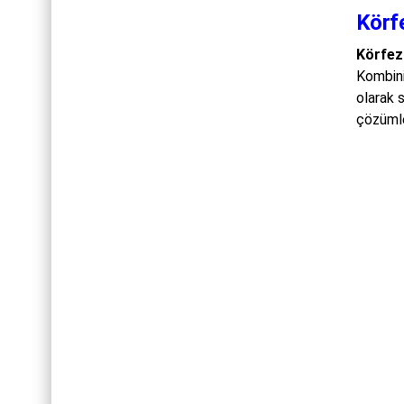
Körf
Körfez
Kombini
olarak 
çözümle