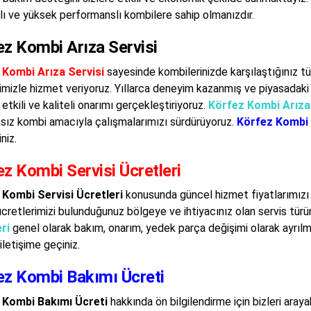
lı ve yüksek performanslı kombilere sahip olmanızdır.
ez Kombi Arıza Servisi
 Kombi Arıza Servisi
sayesinde kombilerinizde karşılaştığınız
mizle hizmet veriyoruz. Yıllarca deneyim kazanmış ve piyasadak
 etkili ve kaliteli onarımı gerçekleştiriyoruz.
Körfez Kombi Arıza 
asız kombi amacıyla çalışmalarımızı sürdürüyoruz.
Körfez Kombi 
iniz.
z Kombi Servisi Ücretleri
 Kombi Servisi Ücretleri
konusunda güncel hizmet fiyatlarımızı ö
ücretlerimizi bulunduğunuz bölgeye ve ihtiyacınız olan servis tü
ri
genel olarak bakım, onarım, yedek parça değişimi olarak ayrılm
iletişime geçiniz.
ez Kombi Bakımı Ücreti
 Kombi Bakımı Ücreti
hakkında ön bilgilendirme için bizleri arayab