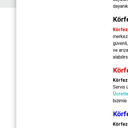
dayanık
Körf
Körfez
merkezi
güvenli,
ve arız
alabilirs
Körfe
Körfez
Servis 
Ücretle
bizimle 
Körf
Körfez