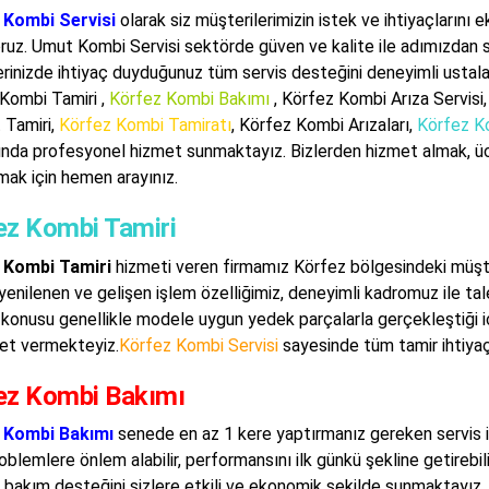
 Kombi Servisi
olarak siz müşterilerimizin istek ve ihtiyaçlarını 
oruz. Umut Kombi Servisi sektörde güven ve kalite ile adımızdan
rinizde ihtiyaç duyduğunuz tüm servis desteğini deneyimli ustalar
Kombi Tamiri ,
Körfez Kombi Bakımı
, Körfez Kombi Arıza Servisi,
 Tamiri,
Körfez Kombi Tamiratı
, Körfez Kombi Arızaları,
Körfez K
ında profesyonel hizmet sunmaktayız. Bizlerden hizmet almak, ü
mak için hemen arayınız.
ez Kombi Tamiri
 Kombi Tamiri
hizmeti veren firmamız Körfez bölgesindeki müşter
yenilenen ve gelişen işlem özelliğimiz, deneyimli kadromuz ile tale
konusu genellikle modele uygun yedek parçalarla gerçekleştiği için 
met vermekteyiz.
Körfez Kombi Servisi
sayesinde tüm tamir ihtiyaç
ez Kombi Bakımı
 Kombi Bakımı
senede en az 1 kere yaptırmanız gereken servis i
roblemlere önlem alabilir, performansını ilk günkü şekline getirebi
 bakım desteğini sizlere etkili ve ekonomik şekilde sunmaktayız.