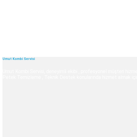
Umut Kombi Servisi
Umut Kombi Servisi, deneyimli ekibi , profesyonel müşteri hizmet
Petek Temizleme , Teknik Destek konularında hizmet almak için U