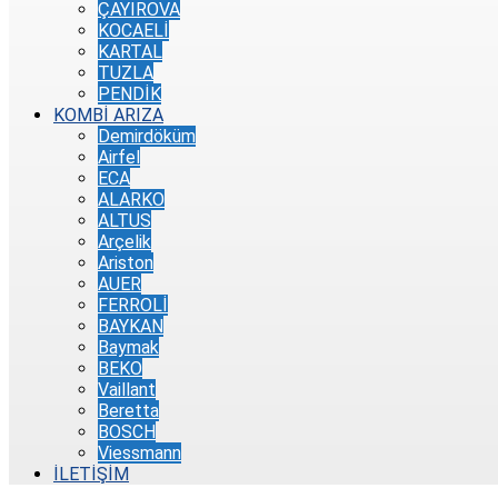
ÇAYIROVA
KOCAELİ
KARTAL
TUZLA
PENDİK
KOMBİ ARIZA
Demirdöküm
Airfel
ECA
ALARKO
ALTUS
Arçelik
Ariston
AUER
FERROLİ
BAYKAN
Baymak
BEKO
Vaillant
Beretta
BOSCH
Viessmann
İLETİŞİM