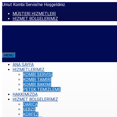
Umut Kombi Servisi'ne Hoşgeldiniz.
MÜŞTERİ HİZMETLERİ
HİZMET BÖLGELERİMİZ
MENÜ
ANA SAYFA
HİZMETLERİMİZ
KOMBİ SERVİSİ
KOMBİ TAMİRİ
KOMBİ BAKIMI
PETEK TEMİZLEME
HAKKIMIZDA
HİZMET BÖLGELERİMİZ
DARICA
GEBZE
KÖRFEZ