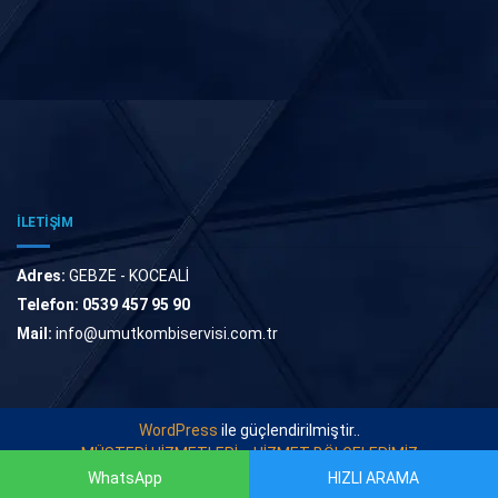
İLETİŞİM
Adres:
GEBZE - KOCEALİ
Telefon:
0539 457 95 90
Mail:
info@umutkombiservisi.com.tr
WordPress
ile güçlendirilmiştir..
MÜŞTERİ HİZMETLERİ
HİZMET BÖLGELERİMİZ
WhatsApp
HIZLI ARAMA
© 2022
UMUT KOMBİ SERVİSİ
. Tüm Hakları Saklıdır.