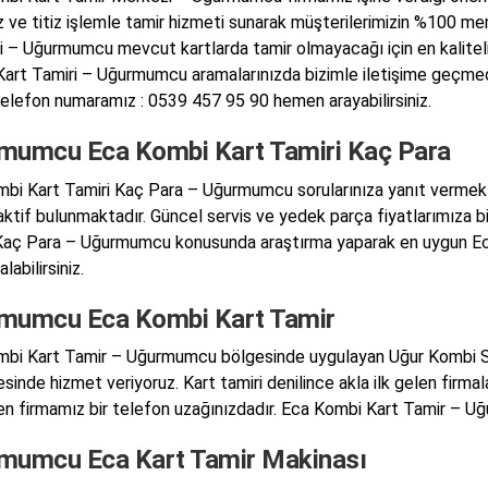
z ve titiz işlemle tamir hizmeti sunarak müşterilerimizin %100 m
 – Uğurmumcu mevcut kartlarda tamir olmayacağı için en kaliteli
art Tamiri – Uğurmumcu aramalarınızda bizimle iletişime geçm
telefon numaramız : 0539 457 95 90 hemen arayabilirsiniz.
mumcu Eca Kombi Kart Tamiri Kaç Para
bi Kart Tamiri Kaç Para – Uğurmumcu sorularınıza yanıt vermek iç
ktif bulunmaktadır. Güncel servis ve yedek parça fiyatlarımıza biz
Kaç Para – Uğurmumcu konusunda araştırma yaparak en uygun E
labilirsiniz.
mumcu Eca Kombi Kart Tamir
bi Kart Tamir – Uğurmumcu bölgesinde uygulayan Uğur Kombi Ser
inde hizmet veriyoruz. Kart tamiri denilince akla ilk gelen firmala
en firmamız bir telefon uzağınızdadır. Eca Kombi Kart Tamir – Uğ
mumcu Eca Kart Tamir Makinası