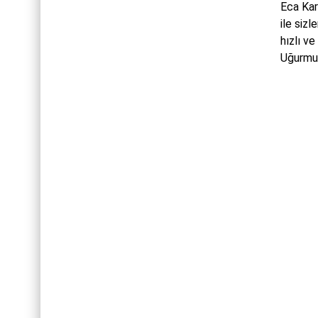
Eca Kar
ile sizl
hızlı v
Uğurmum