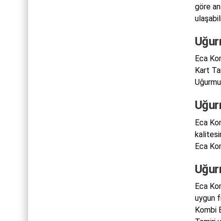
göre an
ulaşabi
Uğur
Eca Kom
Kart Ta
Uğurmum
Uğur
Eca Kom
kalites
Eca Kom
Uğur
Eca Kom
uygun f
Kombi E