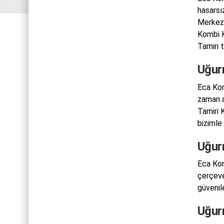
hasarsı
Merkezi
Kombi K
Tamiri 
Uğur
Eca Kom
zaman a
Tamiri 
bizimle a
Uğur
Eca Kom
çerçeves
güvenil
Uğur