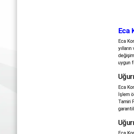
Eca 
Eca Kom
yılların
değişim
uygun fi
Uğur
Eca Kom
İşlem ö
Tamiri 
garantil
Uğur
Eca Kom