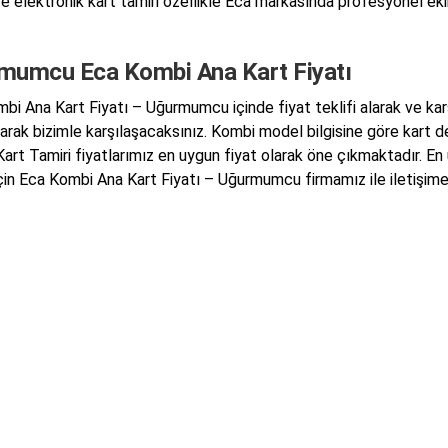
ve elektronik kart tamiri özellikle Eca markasında profesyonel ek
mumcu Eca Kombi Ana Kart Fiyatı
bi Ana Kart Fiyatı – Uğurmumcu içinde fiyat teklifi alarak ve kar
larak bizimle karşılaşacaksınız. Kombi model bilgisine göre kart
art Tamiri fiyatlarımız en uygun fiyat olarak öne çıkmaktadır. En 
çin Eca Kombi Ana Kart Fiyatı – Uğurmumcu firmamız ile iletişime 