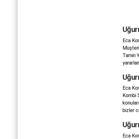
Uğur
Eca Kom
Müşteri
Tamiri 
yararlan
Uğur
Eca Kom
Kombi S
konular
bizler 
Uğur
Eca Kom