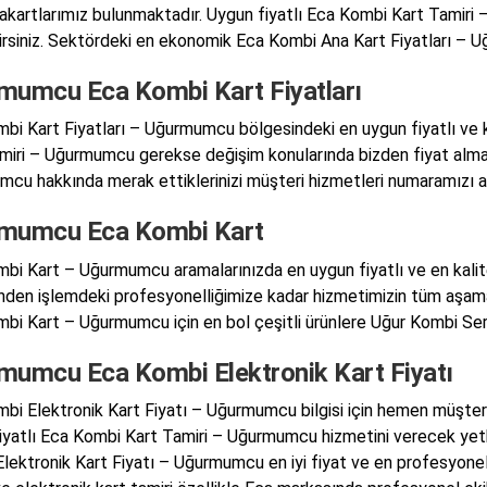
akartlarımız bulunmaktadır. Uygun fiyatlı Eca Kombi Kart Tamiri
lirsiniz. Sektördeki en ekonomik Eca Kombi Ana Kart Fiyatları – U
mumcu Eca Kombi Kart Fiyatları
bi Kart Fiyatları – Uğurmumcu bölgesindeki en uygun fiyatlı ve k
miri – Uğurmumcu gerekse değişim konularında bizden fiyat almad
cu hakkında merak ettiklerinizi müşteri hizmetleri numaramızı ara
mumcu Eca Kombi Kart
bi Kart – Uğurmumcu aramalarınızda en uygun fiyatlı ve en kalit
inden işlemdeki profesyonelliğimize kadar hizmetimizin tüm aşamala
bi Kart – Uğurmumcu için en bol çeşitli ürünlere Uğur Kombi Servisi
mumcu Eca Kombi Elektronik Kart Fiyatı
bi Elektronik Kart Fiyatı – Uğurmumcu bilgisi için hemen müşteri te
iyatlı Eca Kombi Kart Tamiri – Uğurmumcu hizmetini verecek yetkil
lektronik Kart Fiyatı – Uğurmumcu en iyi fiyat ve en profesyone