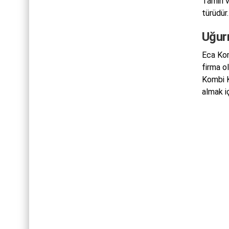
Tamiri 
türüdür.
Uğur
Eca Kom
firma o
Kombi K
almak i