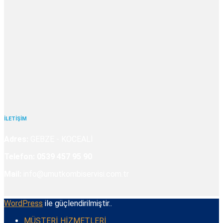
İLETİŞİM
Adres:
GEBZE - KOCEALİ
Telefon:
0539 457 95 90
Mail:
info@umutkombiservisi.com.tr
WordPress
ile güçlendirilmiştir..
MÜŞTERİ HİZMETLERİ