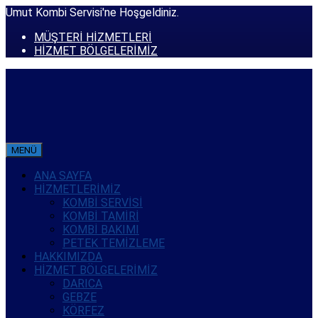
Umut Kombi Servisi'ne Hoşgeldiniz.
MÜŞTERİ HİZMETLERİ
HİZMET BÖLGELERİMİZ
MENÜ
ANA SAYFA
HİZMETLERİMİZ
KOMBİ SERVİSİ
KOMBİ TAMİRİ
KOMBİ BAKIMI
PETEK TEMİZLEME
HAKKIMIZDA
HİZMET BÖLGELERİMİZ
DARICA
GEBZE
KÖRFEZ