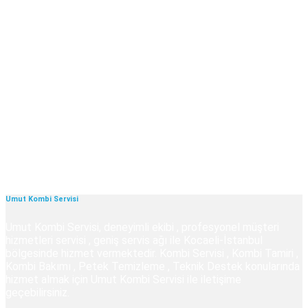
Umut Kombi Servisi
Umut Kombi Servisi, deneyimli ekibi , profesyonel müşteri
hizmetleri servisi , geniş servis ağı ile Kocaeli-İstanbul
bölgesinde hizmet vermektedir. Kombi Servisi , Kombi Tamiri ,
Kombi Bakımı , Petek Temizleme , Teknik Destek konularında
hizmet almak için Umut Kombi Servisi ile iletişime
geçebilirsiniz.