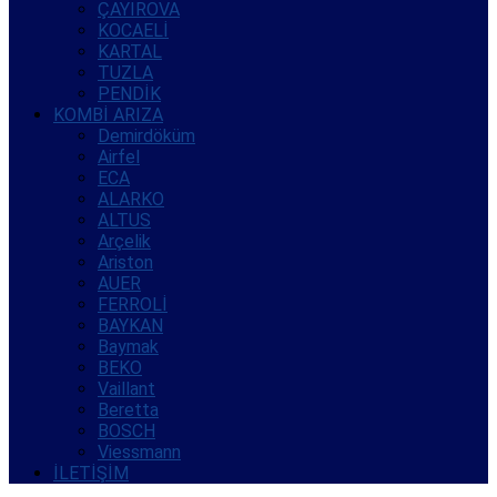
ÇAYIROVA
KOCAELİ
KARTAL
TUZLA
PENDİK
KOMBİ ARIZA
Demirdöküm
Airfel
ECA
ALARKO
ALTUS
Arçelik
Ariston
AUER
FERROLİ
BAYKAN
Baymak
BEKO
Vaillant
Beretta
BOSCH
Viessmann
İLETİŞİM